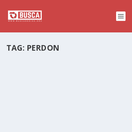
TAG:
PERDON
EL CORAZÓN DE GRACIA DE DAVID
by
Rene Melendez
|
Jun 11, 2026
|
La Fe
|
0
|
La historia de David y Mefiboset nos enseña
cómo la gracia de Dios alcanza incluso a las
personas que parecen menos deseadas.
EXTENDER GRACIA DENTRO DE LA
IGLESIA