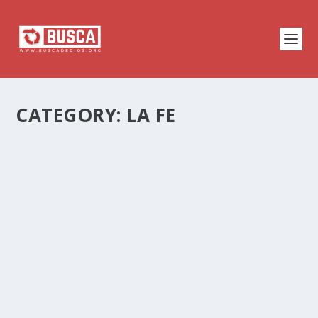
CATEGORY:
LA FE
EL PODER DE LA ORACIÓN
by
Rene Melendez
|
Aug 2, 2026
|
La Fe
|
0
|
Este sermón explora cómo la oración transforma cada a
Santiago nos recuerda que la oración no es exclusiva d
¿POR QUÉ USAMOS ACEITE PARA UNGIR E
by
Rene Melendez
|
Jul 29, 2026
|
La Fe
|
0
|
Este artículo explica de dónde surge la práctica de un