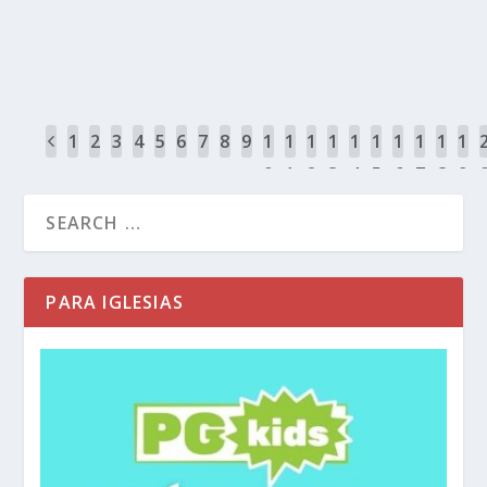
gracia, ¿importa cómo vivimos? La Biblia enseña que 
produce buenas obras como fruto natural.
1
2
3
4
5
6
7
8
9
1
1
1
1
1
1
1
1
1
1
0
1
2
3
4
5
6
7
8
9
PARA IGLESIAS