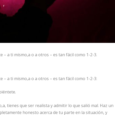
 – a ti mismo,a o a otros – es tan fácil como 1-2-3.
 – a ti mismo,a o a otros – es tan fácil como 1-2-3:
iéntete.
, tienes que ser realista y admitir lo que salió mal. Haz un
mpletamente honesto acerca de tu parte en la situación, y