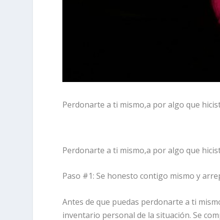
Perdonarte a ti mismo,a por algo que hiciste
Perdonarte a ti mismo,a por algo que hiciste
Paso #1: Se honesto contigo mismo y arrep
Antes de que puedas perdonarte a ti mismo,a
inventario personal de la situación. Se co