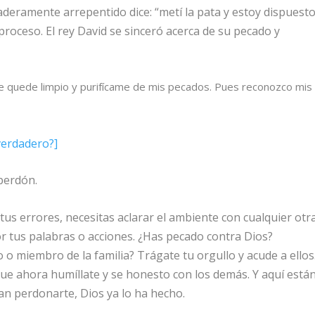
aderamente arrepentido dice: “metí la pata y estoy dispuest
l proceso. El rey David se sinceró acerca de su pecado y
e quede limpio y purifícame de mis pecados.
Pues reconozco mis
verdadero?]
perdón.
tus errores, necesitas aclarar el ambiente con cualquier otr
 tus palabras o acciones. ¿Has pecado contra Dios?
 o miembro de la familia? Trágate tu orgullo y acude a ellos
ue ahora humíllate y se honesto con los demás. Y aquí está
an perdonarte, Dios ya lo ha hecho.