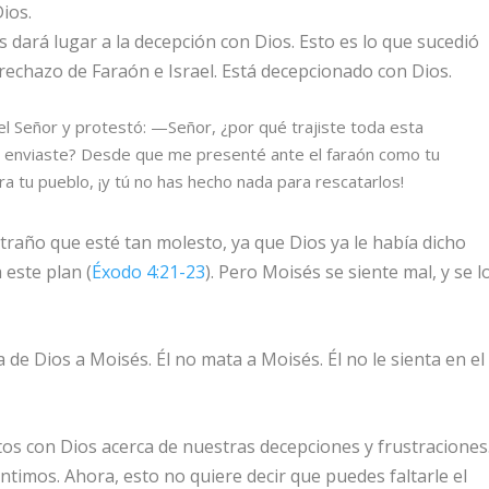
Dios.
 dará lugar a la decepción con Dios. Esto es lo que sucedió
rechazo de Faraón e Israel. Está decepcionado con Dios.
el
Señor
y protestó: —Señor, ¿por qué trajiste toda esta
e enviaste? Desde que me presenté ante el faraón como tu
ra tu pueblo, ¡y tú no has hecho nada para rescatarlos!
xtraño que esté tan molesto, ya que Dios ya le había dicho
 este plan (
Éxodo 4:21-23
). Pero Moisés se siente mal, y se l
de Dios a Moisés. Él no mata a Moisés. Él no le sienta en el
s con Dios acerca de nuestras decepciones y frustraciones
timos. Ahora, esto no quiere decir que puedes faltarle el