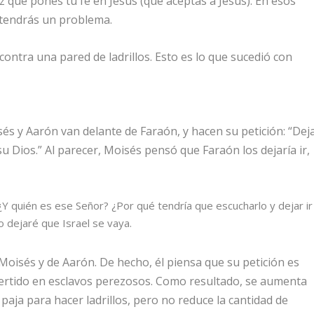
ez que pones tu fe en Jesús (que aceptas a Jesús). En esos
tendrás un problema.
 contra una pared de ladrillos. Esto es lo que sucedió con
sés y Aarón van delante de Faraón, y hacen su petición: “Dej
a su Dios.” Al parecer, Moisés pensó que Faraón los dejaría ir,
¿Y quién es ese
Señor
? ¿Por qué tendría que escucharlo y dejar ir
o dejaré que Israel se vaya.
Moisés y de Aarón. De hecho, él piensa que su petición es
nvertido en esclavos perezosos. Como resultado, se aumenta
 paja para hacer ladrillos, pero no reduce la cantidad de