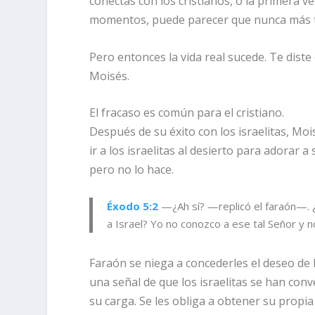
conectas con los cristianos, o la primera v
momentos, puede parecer que nunca más 
Pero entonces la vida real sucede. Te diste
Moisés.
El fracaso es común para el cristiano.
Después de su éxito con los israelitas, Moi
ir a los israelitas al desierto para adorar 
pero no lo hace.
Éxodo 5:2
—¿Ah sí? —replicó el faraón—. 
a Israel? Yo no conozco a ese tal
Señor
y n
Faraón se niega a concederles el deseo de 
una señal de que los israelitas se han co
su carga. Se les obliga a obtener su propia