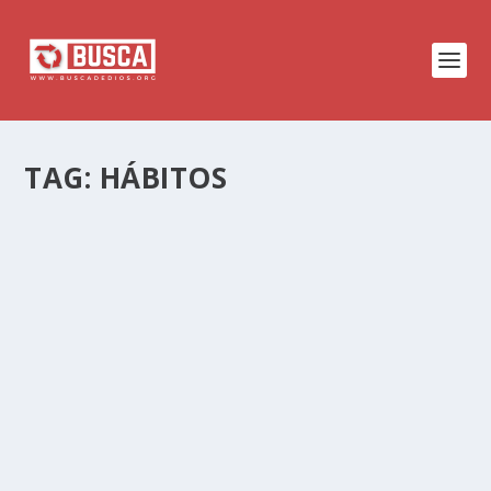
TAG:
HÁBITOS
COMO TENER AUTOCONTROL –
CONVERSACIONES BAEX
by
Rene Melendez
|
Jan 9, 2018
|
La Vida
|
0
|
Jóvenes | Equipos | Niños ¿Tienes el poder
para dominar a la bestia salvaje dentro de ti?
La...
HÁBITOS (SERIE)