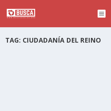
TAG:
CIUDADANÍA DEL REINO
¿QUÉ DICE LA BIBLIA ACERCA DE LA
CIUDADANÍA?
by
Rene Melendez
|
Jan 7, 2025
|
La Fe
,
La Vida
|
0
|
El gobierno es idea de Dios, y toda autoridad
fluye de la autoridad de Dios. El propósito del
gobierno es proteger los derechos y hacer
cumplir la ley moral.