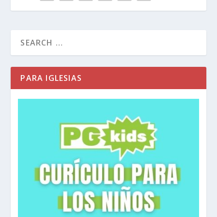
enseñarles el camino sorprendente hacia la
grandeza.
Marcos 9:33-35 (NTV)
Después de llegar a
Capernaúm e instalarse en una casa, Jesús
preguntó a sus discípulos: «¿Qué venían
PARA IGLESIAS
conversando en el camino?».
Pero no le
contestaron porque venían discutiendo sobre
quién de ellos era el más importante.
Jesús se
sentó y llamó a los doce discípulos y dijo: «Quien
quiera ser el primero debe tomar el último lugar
y ser el sirviente de todos los demás».
Los discípulos estaban avergonzados por su
argumento, por lo que se quedaron en silencio.
Pero, ¿cómo surgió esto? Revisemos: hace 2
semanas vimos que Jesús había llevado a tres de