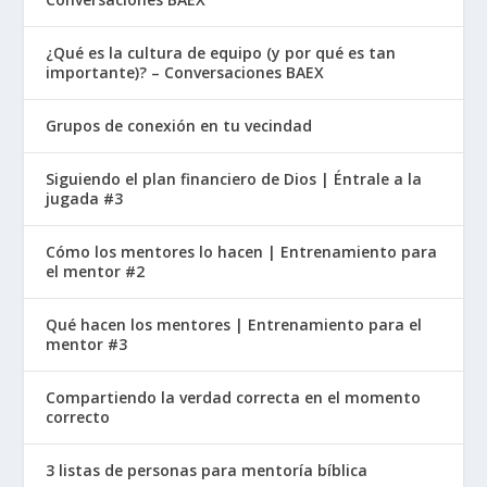
todo el que me recibe, no solo me recibe a mí,
sino también a mi Padre, quien me envió».
¿Qué es la cultura de equipo (y por qué es tan
importante)? – Conversaciones BAEX
Para entender esta ilustración debemos
entender que en la época de Jesus, tanto los
Grupos de conexión en tu vecindad
niños como las mujeres no contaban. Ellos no
Siguiendo el plan financiero de Dios | Éntrale a la
eran de importancia ni para la sociedad judía ni
jugada #3
la griega. Así que cuando Jesús está diciendo
que el que recibe a un niño de su parte lo recibe
Cómo los mentores lo hacen | Entrenamiento para
a él, literalmente está diciendo que el que recibe
el mentor #2
al más insignificante de entre nosotros lo recibe
Qué hacen los mentores | Entrenamiento para el
a él. En otras palabras, le está diciendo a sus
mentor #3
discípulos que deben recibir a los más
pequeños: a los más insignificantes, a los que no
Compartiendo la verdad correcta en el momento
cuentan, a los que llegan de último porque
correcto
estos se convertirán en los más importantes,
3 listas de personas para mentoría bíblica