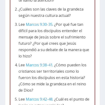
te llamó la atención?
victorias, el mayor contrato, la fama, etc. En el
mundo de los negocios, la grandeza se mide por
¿Cuáles son las claves de la grandeza
el dinero ganado, los títulos, etc. Por el
según nuestra cultura actual?
contrario, en el Reino de Dios, la grandeza se
Lee
Marcos 9:30-35
. ¿Por qué fue tan
basa en la humildad. Esto lo veremos en esta
difícil para los discípulos entender el
lección.
mensaje de Jesús sobre el sufrimiento
futuro? ¿Por qué crees que Jesús
Marcos 9:30-32 (NTV)
Saliendo de esa región,
respondió a su debate de la manera que
viajaron por Galilea. Jesús no quería que nadie
lo hizo?
supiera que él estaba allí, porque deseaba pasar
más tiempo con sus discípulos y enseñarles. Les
Lee
Marcos 9:38-41
. ¿Cómo pueden los
dijo: «El Hijo del Hombre será traicionado y
cristianos ser territoriales como lo
entregado en manos de sus enemigos. Lo
fueron los discípulos en esta historia?
matarán, pero tres días después se levantará de
¿Cómo se mide la grandeza en el reino
los muertos». Ellos no entendieron lo que quería
de Dios?
decir, sin embargo, tenían miedo de preguntarle.
Lee
Marcos 9:42-48
. ¿Cuál es el punto de