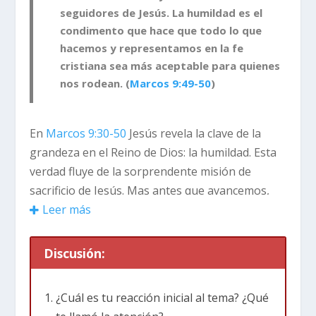
seguidores de Jesús. La humildad es el
condimento que hace que todo lo que
hacemos y representamos en la fe
cristiana sea más aceptable para quienes
nos rodean. (
Marcos 9:49-50
)
En
Marcos 9:30-50
Jesús revela la clave de la
grandeza en el Reino de Dios: la humildad. Esta
verdad fluye de la sorprendente misión de
sacrificio de Jesús. Mas antes que avancemos,
¿Cuál crees que es la clave de la grandeza?
Leer más
Para el mundo juvenil es tener muchos
Discusión:
seguidores en sus redes sociales, ser influyente
y tener popularidad. Si eres parte del mundo
¿Cuál es tu reacción inicial al tema? ¿Qué
deportivo, entonces la grandeza se basa en las