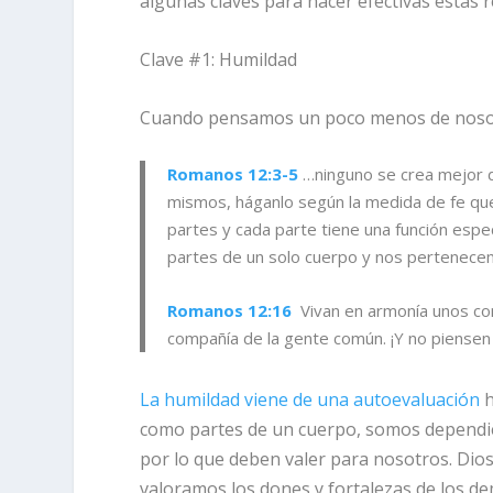
algunas claves para hacer efectivas estas r
Clave #1: Humildad
Cuando pensamos un poco menos de nosotro
Romanos 12:3-5
…ninguno se crea mejor de
mismos, háganlo según la medida de fe qu
partes y cada parte tiene una función espe
partes de un solo cuerpo y nos pertenece
Romanos 12:16
Vivan en armonía unos con
compañía de la gente común. ¡Y no piensen
La humildad viene de una autoevaluación
h
como partes de un cuerpo, somos dependie
por lo que deben valer para nosotros. Dio
valoramos los dones y fortalezas de los d