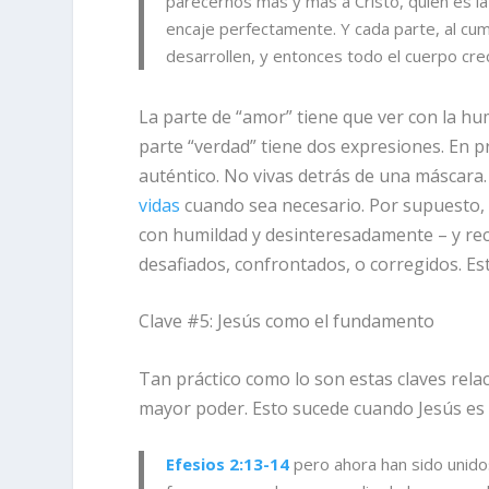
parecernos más y más a Cristo, quien es la 
encaje perfectamente. Y cada parte, al cum
desarrollen, y entonces todo el cuerpo cre
La parte de “amor” tiene que ver con la hum
parte “verdad” tiene dos expresiones. En pr
auténtico. No vivas detrás de una máscara
vidas
cuando sea necesario. Por supuesto, 
con humildad y desinteresadamente – y rec
desafiados, confrontados, o corregidos. Es
Clave #5: Jesús como el fundamento
Tan práctico como lo son estas claves relac
mayor poder. Esto sucede cuando Jesús es 
Efesios 2:13-14
pero ahora han sido unido