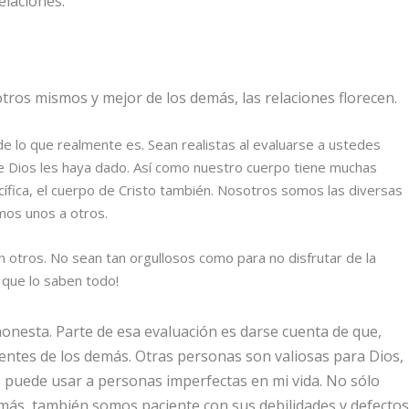
elaciones.
s mismos y mejor de los demás, las relaciones florecen.
 lo que realmente es. Sean realistas al evaluarse a ustedes
e Dios les haya dado. Así como nuestro cuerpo tiene muchas
cífica, el cuerpo de Cristo también. Nosotros somos las diversas
mos unos a otros.
 otros. No sean tan orgullosos como para no disfrutar de la
 que lo saben todo!
onesta. Parte de esa evaluación es darse cuenta de que,
ntes de los demás. Otras personas son valiosas para Dios,
s puede usar a personas imperfectas en mi vida. No sólo
emás, también somos paciente con sus debilidades y defectos