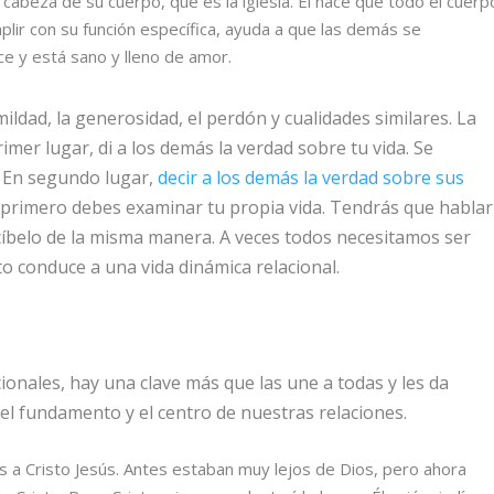
cabeza de su cuerpo, que es la iglesia.
Él hace que todo el cuerp
plir con su función específica, ayuda a que las demás se
ce y está sano y lleno de amor.
ildad, la generosidad, el perdón y cualidades similares. La
imer lugar, di a los demás la verdad sobre tu vida. Se
. En segundo lugar,
decir a los demás la verdad sobre sus
primero debes examinar tu propia vida. Tendrás que hablar
íbelo de la misma manera. A veces todos necesitamos ser
to conduce a una vida dinámica relacional.
ionales, hay una clave más que las une a todas y les da
el fundamento y el centro de nuestras relaciones.
s a Cristo Jesús. Antes estaban muy lejos de Dios, pero ahora