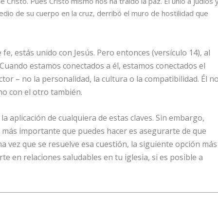
Cristo. Pues Cristo mismo nos ha traído la paz. Él unió a judíos 
edio de su cuerpo en la cruz, derribó el muro de hostilidad que
e fe, estás unido con Jesús. Pero entonces (versículo 14), al
 Cuando estamos conectados a él, estamos conectados el
ctor – no la personalidad, la cultura o la compatibilidad. Él n
uno con el otro también.
a aplicación de cualquiera de estas claves. Sin embargo,
 lo más importante que puedes hacer es asegurarte de que
a vez que se resuelve esa cuestión, la siguiente opción más
 en relaciones saludables en tu iglesia, si es posible a