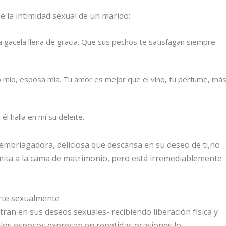
e la intimidad sexual de un marido:
 gacela llena de gracia. Que sus pechos te satisfagan siempre.
 mío, esposa mía. Tu amor es mejor que el vino, tu perfume, má
l halla en mí su deleite.
a embriagadora, deliciosa que descansa en su deseo de
ti,
no
imita a la cama de matrimonio, pero está irremediablemente
erte sexualmente
ntran en
sus
deseos sexuales- recibiendo liberación física y
, los esposos expresan en repetidas ocasiones lo