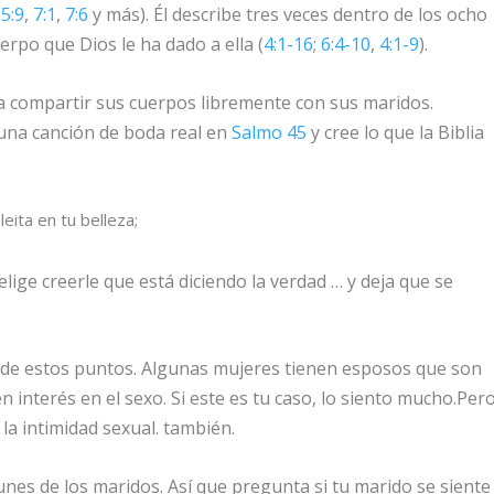
,
5:9
,
7:1
,
7:6
y más). Él describe
tres veces
dentro de los ocho
erpo que Dios le ha dado a ella (
4:1-16
;
6:4-10
,
4:1-9
).
a compartir sus cuerpos libremente con sus maridos.
 una canción de boda real en
Salmo 45
y cree lo que la Biblia
eita en tu belleza;
ige creerle que está diciendo la verdad … y deja que se
 de estos puntos. Algunas mujeres tienen esposos que son
nen interés en el sexo. Si este es tu caso, lo siento mucho.Per
la intimidad sexual. también.
nes de los maridos. Así que pregunta si tu marido se siente