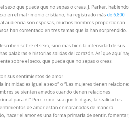
el sexo que pueda que no sepas o creas. J. Parker, habiendo
xo en el matrimonio cristiano, ha registrado más
de 6.800
ipal audiencia son esposas, muchos hombres proporcionan
sposos han comentado en tres temas que la han sorprendido.
escriben sobre el sexo, sino más bien la
intensidad
de sus
s palabras e historias salidas del corazón. Así que aquí ha
ente sobre el sexo, que pueda que no sepas o creas.
 con sus sentimientos de amor
 intimidad es igual a sexo” o “Las mujeres tienen relacione
ombres se sienten amados cuando tienen relaciones
ional para él.” Pero como sea que lo digas, la realidad es
s sentimientos de amor están enmarañados de manera
ido, hacer el amor es una forma primaria de sentir, fomentar