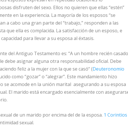
sposas
disfruten
del sexo. Ellos no quieren que ellas “estén”
ente en la experiencia. La mayoría de los esposos “se
van a cabo una gran parte del “trabajo,” responden a las
asta que
ella es complacida
. La satisfacción de un esposo, e
 capacidad para llevar a su esposa al éxtasis.
nte del Antiguo Testamento es:
“A un hombre recién casad
e le debe asignar alguna otra responsabilidad oficial. Debe
aciendo feliz a la mujer con la que se casó
“ (
Deuteronomio
aducido como “gozar” o “alegrar”. Este mandamiento hizo
ido se acomode en la unión marital asegurando a su esposa
exual. El marido está encargado esencialmente con asegurars
rio.
 sexual de un marido por encima del de la esposa.
1 Corintios
intimidad sexual.