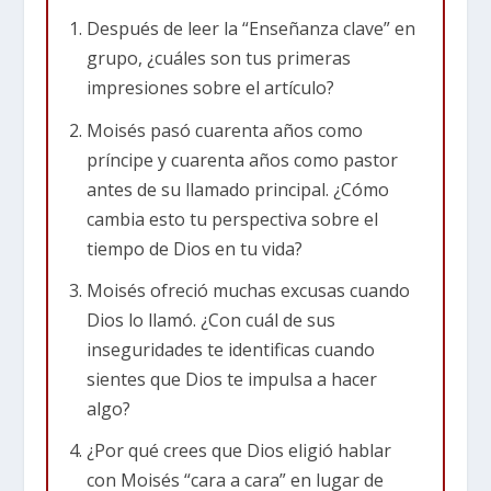
finalmente líder de una nación, demuestra cómo
Después de leer la “Enseñanza clave” en
Dios usa a personas comunes y con fallas para
grupo, ¿cuáles son tus primeras
cumplir propósitos extraordinarios mediante la
impresiones sobre el artículo?
fe y la obediencia.
Moisés pasó cuarenta años como
La vida temprana de un príncipe escondido
príncipe y cuarenta años como pastor
antes de su llamado principal. ¿Cómo
La historia de Moisés comienza en un momento
cambia esto tu perspectiva sobre el
oscuro para el pueblo hebreo. Mientras vivían
tiempo de Dios en tu vida?
como esclavos en Egipto, el faraón ordenó la
Moisés ofreció muchas excusas cuando
muerte de todos los niños varones hebreos. En
Dios lo llamó. ¿Con cuál de sus
un acto desesperado de fe, la madre de Moisés
inseguridades te identificas cuando
lo escondió en una canasta entre los juncos del
sientes que Dios te impulsa a hacer
río Nilo. Dios orquestó un rescate divino cuando
algo?
la hija del faraón encontró al bebé y lo crió en el
¿Por qué crees que Dios eligió hablar
palacio. Esta crianza única le dio a Moisés la
con Moisés “cara a cara” en lugar de
mejor educación de Egipto, aunque nunca olvidó