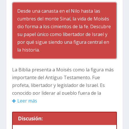
Desde una canasta en el Nilo hasta las
cumbres del monte Sinaí, la vida de Moisés
dio forma a los cimientos de la fe. Descubre
su papel único como libertador de Israel y
por qué sigue siendo una figura central en
la historia.
La Biblia presenta a Moisés como la figura más
importante del Antiguo Testamento. Fue
profeta, libertador y legislador de Israel. Es
conocido por liderar al pueblo fuera de la
esclavitud en Egipto y por recibir los Diez
Leer más
Mandamientos. Moisés actuó como el mediador
principal entre Dios y Su pueblo. Su viaje, desde
Discusión:
príncipe en Egipto hasta pastor en el desierto y