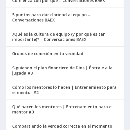
Comienza con por qué – Conversaciones BAEX
era un pacto que definía cómo debían
relacionarse con Dios y entre ellos.
5 puntos para dar claridad al equipo –
Conversaciones BAEX
Al recibir los Diez Mandamientos, Moisés
estableció una sociedad basada en la justicia
¿Qué es la cultura de equipo (y por qué es tan
importante)? – Conversaciones BAEX
divina en lugar de los caprichos de un tirano
humano. También supervisó la construcción del
Grupos de conexión en tu vecindad
Tabernáculo, una tienda portátil donde la
presencia de Dios habitaría entre Su pueblo.
Siguiendo el plan financiero de Dios | Éntrale a la
jugada #3
Su contribución como legislador fue tan
Cómo los mentores lo hacen | Entrenamiento para
fundamental que los primeros cinco libros de la
el mentor #2
Biblia se conocen como los “Libros de Moisés” o
la Torá. Cada aspecto de la vida judía, desde
Qué hacen los mentores | Entrenamiento para el
mentor #3
cómo trataban a sus vecinos hasta cómo
adoraban, se remontaba a las instrucciones que
Compartiendo la verdad correcta en el momento
Moisés recibió.