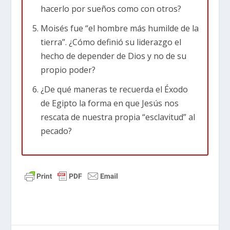
hacerlo por sueños como con otros?
sus raíces hebreas.
Moisés fue “el hombre más humilde de la
Con el tiempo, la vida de Moisés dio un giro
tierra”. ¿Cómo definió su liderazgo el
drástico cuando vio a un egipcio golpeando a un
hecho de depender de Dios y no de su
hebreo. En un impulso de ira, Moisés mató al
propio poder?
egipcio y huyó para salvar su vida. Llegó a la
¿De qué maneras te recuerda el Éxodo
tierra de Madián, lejos de los lujos del palacio.
de Egipto la forma en que Jesús nos
Durante los siguientes cuarenta años, el
rescata de nuestra propia “esclavitud” al
hombre que había sido príncipe vivió como un
pecado?
pastor humilde. Esta temporada de aislamiento
fue una escuela donde Dios despojó a Moisés
de su autosuficiencia y lo preparó para una
tarea mucho mayor.
El profeta y portavoz
Moisés tenía ochenta años cuando Dios