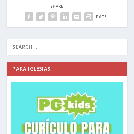
SHARE:
finalmente lo llamó a su misión principal.
Mientras cuidaba ovejas cerca del monte Sinaí,
RATE:
vio una zarza que ardía sin consumirse. Desde
las llamas, Dios le reveló Su plan para rescatar a
los israelitas y anunció que Moisés sería quien
se presentaría ante el faraón. Así comenzó su
papel como profeta, alguien que habla en
nombre de Dios.
PARA IGLESIAS
Éxodo 3:10 (NTV)
Ahora ve, porque te envío al
faraón. Tú vas a sacar de Egipto a mi pueblo
Israel.
El enfrentamiento entre Moisés y el faraón es
uno de los relatos más dramáticos de la historia.
Después de diez plagas milagrosas, el faraón