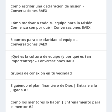
sincera a su relación con Dios. David no solo
Cómo escribir una declaración de misión –
escribió canciones religiosas formales; escribió
Conversaciones BAEX
sobre sus miedos más profundos, su culpa
aplastante y su gozo desbordante. Su poesía
Cómo motivar a todo tu equipo para la Misión:
Comienza con por qué – Conversaciones BAEX
revela a un hombre íntimamente familiarizado
con la presencia de Dios en cada temporada de
5 puntos para dar claridad al equipo –
la vida.
Conversaciones BAEX
Salmo 23:1-2 (NTV)
El Señor es mi pastor;
¿Qué es la cultura de equipo (y por qué es tan
importante)? – Conversaciones BAEX
tengo todo lo que necesito. En verdes prados
me deja descansar; me conduce junto a arroyos
Grupos de conexión en tu vecindad
tranquilos.
Siguiendo el plan financiero de Dios | Éntrale a la
Los escritos de David también contienen salmos
jugada #3
mesiánicos—poemas que predijeron detalles
específicos sobre la vida y el sufrimiento de
Cómo los mentores lo hacen | Entrenamiento para
el mentor #2
Jesús. Por ejemplo, el
Salmo 22
describe la