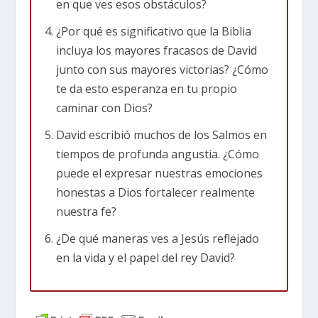
en que ves esos obstáculos?
apariencias externas, Dios le dijo a Samuel que
¿Por qué es significativo que la Biblia
Él mira el corazón.
incluya los mayores fracasos de David
A pesar de ser el más joven y el más ignorado de
junto con sus mayores victorias? ¿Cómo
los hermanos, David fue el elegido por Dios. Su
te da esto esperanza en tu propio
tiempo en los campos no fue desperdiciado; fue
caminar con Dios?
un campo de entrenamiento donde aprendió a
David escribió muchos de los Salmos en
confiar en Dios mientras protegía a su rebaño
tiempos de profunda angustia. ¿Cómo
de leones y osos. Esta temporada de
puede el expresar nuestras emociones
preparación nos muestra que Dios a menudo
honestas a Dios fortalecer realmente
trabaja en los momentos silenciosos y ocultos
nuestra fe?
de nuestra vida para formar el carácter que
¿De qué maneras ves a Jesús reflejado
necesitaremos para las tareas futuras que Él
en la vida y el papel del rey David?
tiene planeadas.
El matador de gigantes y rey guerrero