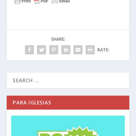
David se hizo famoso después de su legendario
encuentro con Goliat, un gigante guerrero
filisteo. Mientras todo el ejército de Israel
estaba paralizado por el miedo, David dio un
SHARE:
paso al frente con nada más que una honda,
cinco piedras lisas y una profunda confianza en
RATE:
el poder de Dios. No confió en armaduras
pesadas ni en armas tradicionales, sino en la
reputación del Dios viviente.
1 Samuel 17:45 (NTV)
David le respondió al
filisteo: —Tú vienes contra mí con espada, lanza
PARA IGLESIAS
y jabalina, pero yo vengo contra ti en nombre del
Señor de los Ejércitos Celestiales, el Dios de los
ejércitos de Israel, a quien tú has desafiado.