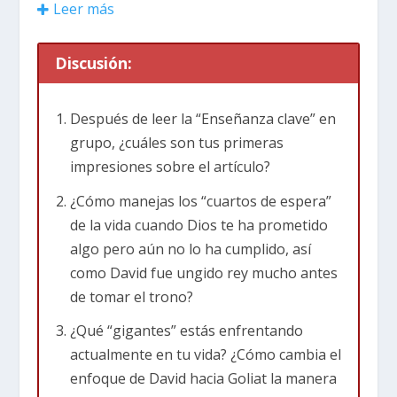
David pasó de ser un humilde pastor a
Leer más
convertirse en un poderoso guerrero, un poeta
talentoso y un rey. Más significativamente, la
Discusión:
vida y la línea real de David establecieron la base
legal y espiritual para la venida de Jesucristo,
Después de leer la “Enseñanza clave” en
quien a menudo es llamado el “Hijo de David”.
grupo, ¿cuáles son tus primeras
impresiones sobre el artículo?
Del redil al palacio
¿Cómo manejas los “cuartos de espera”
La historia de David comienza en el pequeño
de la vida cuando Dios te ha prometido
pueblo de Belén. Mientras sus hermanos
algo pero aún no lo ha cumplido, así
mayores servían en el ejército, David se
como David fue ungido rey mucho antes
encargaba de cuidar las ovejas de su padre. En
1
de tomar el trono?
Samuel 16
, Dios envió al profeta Samuel a la
¿Qué “gigantes” estás enfrentando
casa de Isaí para ungir a un nuevo rey porque el
actualmente en tu vida? ¿Cómo cambia el
gobernante actual, Saúl, se había apartado de
enfoque de David hacia Goliat la manera
Dios. Mientras los humanos miran las