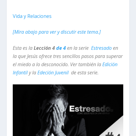
Vida y Relaciones
[Mira abajo para ver y discutir este tema.]
Esta es la
Lección 4
de 4
en la serie
Estresado
en
la que Jesús ofrece tres sencillos pasos para superar
el miedo a lo desconocido. Ver también la
Edición
Infantil
y la
Edeción Juvenil
de esta serie.