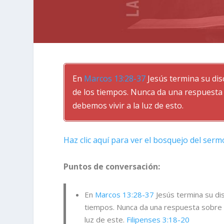
En
Marcos 13:28-37
Jesús termina su disc
de los tiempos. Nunca da una respuesta 
debemos vivir a la luz de esto.
Haz clic aquí para ver el bosquejo del ser
Puntos de conversación:
En
Marcos 13:28-37
Jesús termina su dis
tiempos. Nunca da una respuesta sobre e
luz de este.
Filipenses 3:18-20