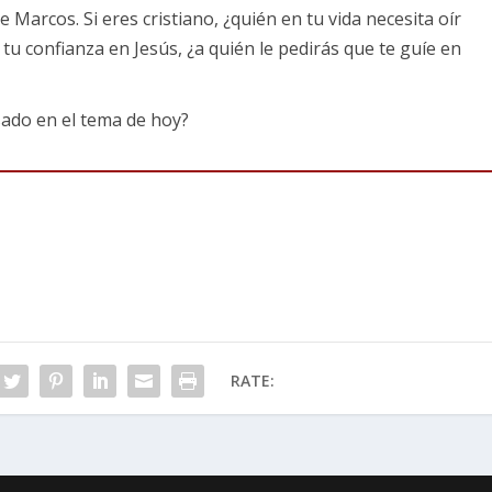
ico (
Lucas 12:19-20
) que se enfoca en almacenar toda clase
e Marcos. Si eres cristiano, ¿quién en tu vida necesita oír
no hay más que el aquí y el ahora. Pero el día que pensó que
tu confianza en Jesús, ¿a quién le pedirás que te guíe en
quí en la tierra, llegó la muerte por él. Nunca trabajó para
 no hay una eternidad. Nosotros, sí debemos vivir como si
ado en el tema de hoy?
endo que nos espera una vida con Dios en el cielo. Por lo
ad de una vida eterna en mente. Y para mantenernos
les que nos apuntan al fin. Las guerras, pandemias,
s como un recordatorio que el final llegará tarde o
siguiente, a nosotros, que aprendamos a ver a las señales par
RATE:
aprendan una lección de la higuera”, de su transformación
una lección de la higuera. Cuando las ramas echan brotes y