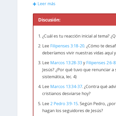
Jesus no les da una fecha a sus discípulos,
Leer más
Pero si les dice que verán señales del fin
vivir una vida que agrade a Dios. De esto
Discusión:
tiempo se acabaría?
Para nosotros, los cri
tiempo tiene un final, como hemos aprend
¿Cuál es tu reacción inicial al tema? ¿
como si el tiempo nunca se acabará .
Lee
Filipenses 3:18-20
. ¿Cómo te desa
Filipenses 3:18-20 (NTV)
Pues ya les dije
deberíamos vivir nuestras vidas aquí 
ojos: hay muchos cuya conducta demuestra
Lee
Marcos 13:28-33
y
Filipenses 2:6-8
la destrucción. Su dios es su propio apeti
Jesús? ¿Por qué tuvo que renunciar a 
terrenal.
En cambio, nosotros somos ciudada
sistemática, lec. 4)
mucho anhelo que él regrese como nuestro
Lee
Marcos 13:34-37
. ¿Contra qué adv
Mas vivir como si no habrá un fin y como s
cristianos desviarse hoy?
que solo hay esta vida y que al morir todo s
Lee
2 Pedro 3:9-15
. Según Pedro, ¿po
objetivo de llegar hasta el final donde lleg
hagan los seguidores de Jesús?