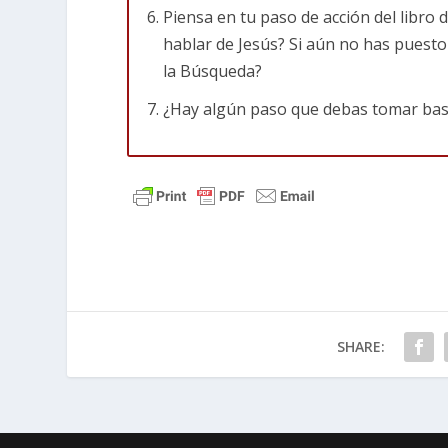
No vivamos con la mentalidad del hombre r
Piensa en tu paso de acción del libro d
de riqueza aquí en la tierra pensando que 
hablar de Jesús? Si aún no has puesto 
tenía lo suficiente para disfrutar su vida a
la Búsqueda?
almacenar tesoros en el cielo creyendo que
¿Hay algún paso que debas tomar bas
hoy fuera el último día en esta tierra sabi
tanto, debemos vivir teniendo esta realid
enfocados en esta realidad es que hay seña
aflicciones entre otras cosas debe servirno
temprano.
La higuera
Jesus les insta a los discípulos, y por con
SHARE:
darnos cuenta de su venida. Les dice que “
que anuncia la estación del verano.
Marcos 13:28-31 (NTV)
»Ahora, aprendan 