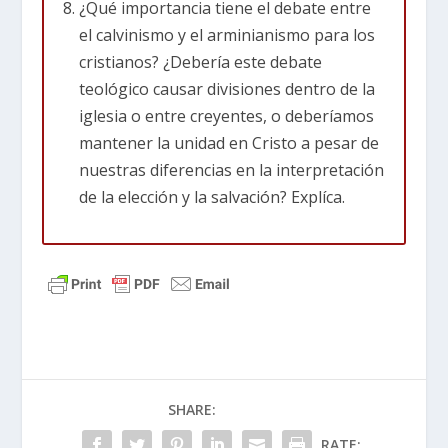
¿Qué importancia tiene el debate entre
mismos
ni elegir el bien espiritual sin la
el calvinismo y el arminianismo para los
intervención divina.
cristianos? ¿Debería este
debate
teológico
causar
divisiones
dentro de la
Romanos 3:10-12 (NTV)
Como dicen las
iglesia o entre creyentes, o deberíamos
Escrituras: «No hay ni un solo justo, ni siquiera
mantener la
unidad en Cristo
a pesar de
uno. Nadie es realmente sabio, nadie busca a
nuestras diferencias en la interpretación
Dios. Todos se desviaron, todos se volvieron
de la elección y la salvación? Explíca.
inútiles. No hay ni uno que haga lo bueno, ni
uno solo».
Efesios 2:1-3 (NTV)
Antes, ustedes estaban
muertos a causa de su desobediencia y sus
muchos pecados. Vivían en pecado, tal como el
resto del mundo, obedeciendo al diablo…
Todos vivíamos así en el pasado, siguiendo
los deseos de nuestra naturaleza pecaminosa.
SHARE:
Jeremías 17:9 (NTV)
El corazón humano es lo
RATE: