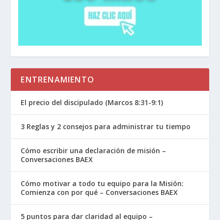
Romanos 9:15-16 (NTV)
Pues Dios le dijo a
Moisés: «Tendré misericordia de quien yo
quiera tener misericordia, y mostraré
compasión a quien yo quiera mostrar
compasión». Por lo tanto, recibir la promesa
de Dios no depende de nuestro deseo ni de
ENTRENAMIENTO
nuestro esfuerzo, sino de la misericordia de
Dios.
El precio del discipulado (Marcos 8:31-9:1)
2 Timoteo 1:9 (NTV)
Pues Dios nos salvó y
3 Reglas y 2 consejos para administrar tu tiempo
nos llamó para vivir una vida santa. No lo hizo
porque lo mereciéramos, sino porque ese era
Cómo escribir una declaración de misión –
su plan desde antes del comienzo del tiempo.
Conversaciones BAEX
Cómo motivar a todo tu equipo para la Misión:
Expiación Limitada
(L – Limited Atonement):
Comienza con por qué – Conversaciones BAEX
Cristo murió
solo por los elegidos
, no por toda
la humanidad. Su sacrificio en la cruz asegura la
5 puntos para dar claridad al equipo –