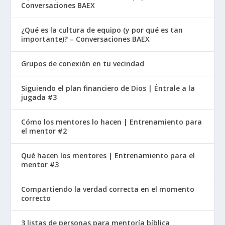
Conversaciones BAEX
salvación de aquellos que Dios ha predestinado
para ser salvos.
¿Qué es la cultura de equipo (y por qué es tan
importante)? – Conversaciones BAEX
Juan 10:11 (NTV)
Yo soy el buen pastor. El
Grupos de conexión en tu vecindad
buen pastor da su vida en sacrificio por las
ovejas.
Siguiendo el plan financiero de Dios | Éntrale a la
jugada #3
Mateo 1:21 (NTV)
Y dará a luz un hijo, y lo
llamarás Jesús, porque él salvará a su pueblo
Cómo los mentores lo hacen | Entrenamiento para
de sus pecados.
el mentor #2
Juan 17:9 (NTV)
Mi oración no es por el
mundo, sino por los que me has dado, porque
Qué hacen los mentores | Entrenamiento para el
mentor #3
te pertenecen.
Compartiendo la verdad correcta en el momento
correcto
Gracia Irresistible
(I – Irresistible Grace): Cuando
Dios llama a alguien a la salvación, esa persona
3 listas de personas para mentoría bíblica