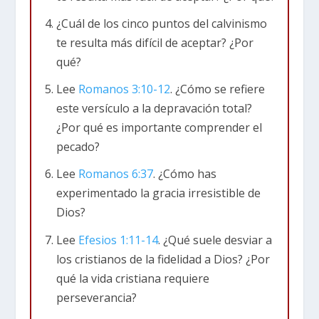
¿Cuál de los cinco puntos del calvinismo
El calvinismo es una corriente teológica dentro
te resulta más difícil de aceptar? ¿Por
del protestantismo, basada en las enseñanzas
qué?
de Juan Calvino en el siglo XVI. Se caracteriza
por su énfasis en la soberanía absoluta de Dios,
Lee
Romanos 3:10-12
. ¿Cómo se refiere
la predestinación y la gracia divina en la
este versículo a la depravación total?
salvación. Se basa en los
cinco puntos
conocidos
¿Por qué es importante comprender el
como
TULIP
, que resumen la doctrina
pecado?
reformada sobre la gracia y la elección divina.
Lee
Romanos 6:37
. ¿Cómo has
experimentado la gracia irresistible de
Los cinco puntos del calvinismo (TULIP)
Dios?
Depravación Total
(T -Total Depravity): El
Lee
Efesios 1:11-14
. ¿Qué suele desviar a
pecado ha corrompido completamente la
los cristianos de la fidelidad a Dios? ¿Por
naturaleza humana, afectando la mente, el
qué la vida cristiana requiere
corazón y la voluntad. Como resultado, los seres
perseverancia?
humanos
no pueden buscar a Dios por sí