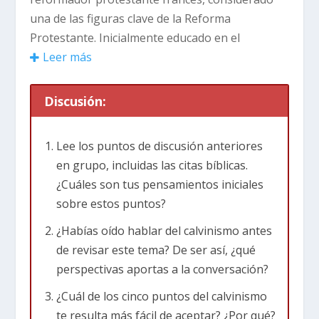
una de las figuras clave de la Reforma
Protestante. Inicialmente educado en el
catolicismo, adoptó las ideas de Martín Lutero y
Leer más
promovió una doctrina centrada en la soberanía
absoluta de Dios y la predestinación.
Discusión:
En 1536, publicó
Institución de la religión
Lee los puntos de discusión anteriores
cristiana
, una obra fundamental que sistematizó
en grupo, incluidas las citas bíblicas.
la teología reformada. Se estableció en Ginebra,
¿Cuáles son tus pensamientos iniciales
donde implementó un gobierno teocrático y
sobre estos puntos?
convirtió la ciudad en un centro del
protestantismo europeo. Su influencia se
¿Habías oído hablar del calvinismo antes
extendió a países como Suiza, Holanda, Francia,
de revisar este tema? De ser así, ¿qué
Escocia e Inglaterra, dando origen al calvinismo,
perspectivas aportas a la conversación?
una corriente que enfatiza la gracia soberana
¿Cuál de los cinco puntos del calvinismo
de Dios en la salvación.
te resulta más fácil de aceptar? ¿Por qué?