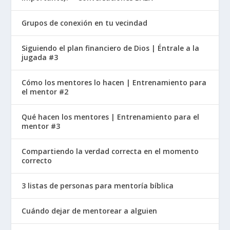
Entonces, este es el enemigo supremo que está
Grupos de conexión en tu vecindad
alineado con Satanás. Más tarde en Apocalipsis
se nos dice que los cuernos representan
Siguiendo el plan financiero de Dios | Éntrale a la
naciones y las coronas a reyes. La descripción de
jugada #3
la bestia coincide bien con una descripción del
emperador romano. La bestia tiene nombres
Cómo los mentores lo hacen | Entrenamiento para
el mentor #2
escritos que blasfeman contra Dios. Los
emperadores a menudo tomaban nombres
Qué hacen los mentores | Entrenamiento para el
divinos para sí mismos. Tomaron el lugar de
mentor #3
Dios.
Compartiendo la verdad correcta en el momento
correcto
La descripción de la bestia proviene de
Daniel 7
.
Cuatro naciones hostiles se describen como
3 listas de personas para mentoría bíblica
animales. Aquí los animales se combinan para
mostrar una persona malvada. Nota que la
Cuándo dejar de mentorear a alguien
bestia recibe su poder de Satanás. Esto significa