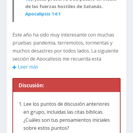
de las fuerzas hostiles de Satanás.
Apocalipsis 14:1
Este año ha sido muy interesante con muchas
pruebas: pandemia, terremotos, tormentas y
muchos desastres por todos lados. La siguiente
sección de Apocalipsis me recuerda esta
historia. No, no hay hadas y enanos en
Leer más
Apocalipsis pero esta sección nos recuerda que
hay un mundo espiritual detrás de nuestro
Discusión:
mundo físico. Este mundo espiritual influye y
afecta nuestro mundo cotidiano de maneras
Lee los puntos de discusión anteriores
invisibles.
en grupo, incluidas las citas bíblicas.
¿Cuáles son tus pensamientos iniciales
Empecemos con un contexto rápido de
sobre estos puntos?
Apocalipsis 12
.
Apocalipsis 12
cuenta la historia