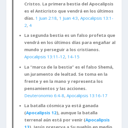
Cristos. La primera bestia del Apocalipsis
es el Anticristo que vendrá en los últimos
días.
1 Juan 2:18
,
1 Juan 4:3
,
Apocalipsis 13:1-
2
,
4
La segunda bestia es un falso profeta que
vendrá en los últimos días para engañar al
mundo y perseguir a los cristianos.
Apocalipsis 13:11-12
,
14-15
La “marca de la bestia” es el falso Shemá,
un juramento de lealtad. Se toma en la
frente y en la mano y representa los
pensamientos y las acciones.
Deuteronomio 6:4-8
,
Apocalipsis 13:16-17
La batalla cósmica ya está ganada
(
Apocalipsis 12
), aunque la batalla
terrenal aún está por venir (
Apocalipsis
13
). Jesús preserva a Su pueblo en medio