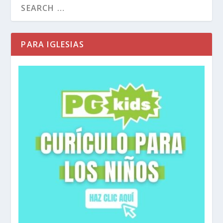
vemos a lo largo de la historia, Satanás usa
cristos falsificados.
Apocalipsis 13:1-2
Después vi a una bestia que
PARA IGLESIAS
subía del mar. Tenía siete cabezas y diez
cuernos, y una corona en cada cuerno; y escrito
en cada cabeza había nombres que blasfemaban
a Dios. Esta bestia se parecía a un leopardo,
¡pero tenía las patas de un oso y la boca de un
león! Y el dragón le dio a la bestia su propio
poder y trono y gran autoridad.
En la antigua mentalidad judía, el mar era un
lugar de caos. Las tormentas se levantaban del
mar. Los invasores también vinieron del mar.
Los mayores invasores que salieron del mar
fueron los romanos que invadieron en barcos