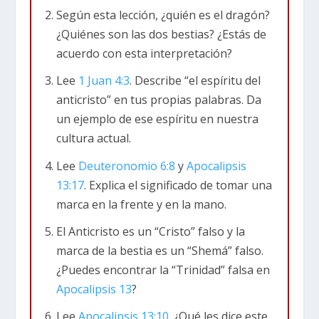
de la batalla espiritual en curso en el mundo. En
Según esta lección, ¿quién es el dragón?
este capítulo, el pueblo de Dios es representado
¿Quiénes son las dos bestias? ¿Estás de
como una mujer. Esta mujer es atormentada por
acuerdo con esta interpretación?
un dragón, que es Satanás. En su rebelión
Lee
1 Juan 4:3
. Describe “el espíritu del
contra Dios, trae un tercio del ejército celestial
anticristo” en tus propias palabras. Da
con él.
un ejemplo de ese espíritu en nuestra
cultura actual.
El dragón pelea contra los ejércitos de Dios y
Lee
Deuteronomio 6:8
y
Apocalipsis
pierde y es arrojado a la tierra. Él trata de
13:17
. Explica el significado de tomar una
destruir al Mesías de Dios, Jesucristo, pero
marca en la frente y en la mano.
nuevamente pierde. El dragón luego trata de
destruir al pueblo de Dios, pero Dios los
El Anticristo es un “Cristo” falso y la
protege. La imagen de
Apocalipsis 12
es que la
marca de la bestia es un “Shemá” falso.
batalla fue decisivamente ganada por Jesucristo.
¿Puedes encontrar la “Trinidad” falsa en
Satanás es derrotado. Pero por ahora es capaz
Apocalipsis 13
?
de hacer la guerra contra el pueblo de Dios.
Lee
Apocalipsis 13:10
. ¿Qué les dice este