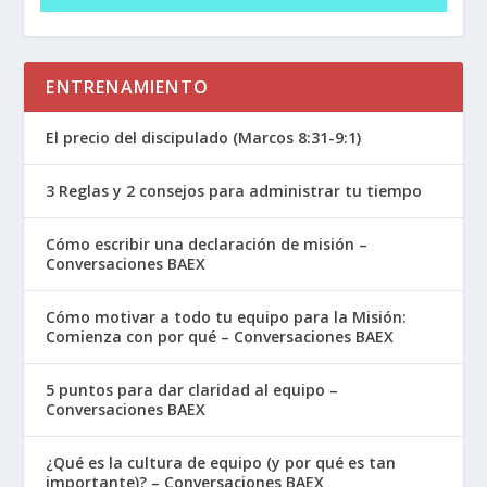
desde Italia.
Algunos ven aquí, en esta imagen de la bestia,
ENTRENAMIENTO
una imagen de Roma. Pero a medida que
miramos un poco más de cerca, podemos ver
El precio del discipulado (Marcos 8:31-9:1)
que la bestia se personifica aún más a través de
una persona. Juan usa la imagen del emperador
3 Reglas y 2 consejos para administrar tu tiempo
romano para describir a esta bestia.
Cómo escribir una declaración de misión –
Conversaciones BAEX
Algunas cosas para notar sobre la bestia.
Cómo motivar a todo tu equipo para la Misión:
Tiene siete cabezas.
Comienza con por qué – Conversaciones BAEX
Así también se describió al dragón, Satanás,
5 puntos para dar claridad al equipo –
en
Apocalipsis 12
.
Conversaciones BAEX
Siete es una serie de completitud (completo)
¿Qué es la cultura de equipo (y por qué es tan
importante)? – Conversaciones BAEX