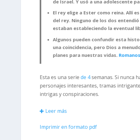
de Israel. Y usó a una adolescente p
El rey elige a Ester como reina. Allí
del rey. Ninguno de los dos entendi
estaban estableciendo la eventual li
Algunos pueden confundir esta histor
una coincidencia, pero Dios a menud
planes para nuestras vidas.
Romanos
Esta es una serie
de 4
semanas. Si nunca ha 
personajes interesantes, tramas intrigante
intrigas y conspiraciones.
Más que eso, el libro de Ester verdaderam
Leer más
debemos pensar en nuestras vidas. Tambi
Imprimir en formato pdf
ese momento, en situaciones mundanas y co
en las cosas simples del día a día. Dios si