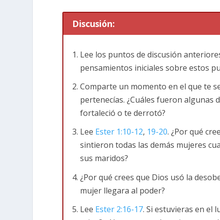
nosotras.
Discusión:
Esta primera lección es una introducción al
animo a que leas este libro a medida que 
Lee los puntos de discusión anteriores 
pensamientos iniciales sobre estos p
La historia de Ester tiene lugar en Persia 
judíos que se quedaron en Persia después 
Comparte un momento en el que te sen
pertenecías. ¿Cuáles fueron algunas 
Piensa lo que fue para el pueblo judío vivir
fortaleció o te derrotó?
tradiciones de su religión. Ya han pasado 
Lee
Ester 1:10-12
,
19-20
. ¿Por qué cre
Muchos ya habían olvidado su llamado de Di
sintieron todas las demás mujeres cua
hecho de que Ester tenía dos nombres. Est
sus maridos?
Sus antepasados habían sido llevados caut
¿Por qué crees que Dios usó la deso
mando de los Persas y aquí nos encontramo
mujer llegara al poder?
que el nombre de Dios no se menciona ni un
Lee
Ester 2:16-17
. Si estuvieras en el
detrás de escena y estaba trabajando a fav