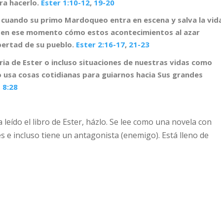
ara hacerlo.
Ester 1:10-12
,
19-20
 es cuando su primo Mardoqueo entra en escena y salva la vid
ó en ese momento cómo estos acontecimientos al azar
bertad de su pueblo.
Ester 2:16-17
,
21-23
ia de Ester o incluso situaciones de nuestras vidas como
o usa cosas cotidianas para guiarnos hacia Sus grandes
 8:28
leído el libro de Ester, házlo. Se lee como una novela con
s e incluso tiene un antagonista (enemigo). Está lleno de
ente nos da algunas lecciones importantes en las que
én muestra que Dios obra, aunque no lo reconozcamos en
tidianas. En otras palabras, Dios obra a nuestro favor aú
empre está trabajando y avanzando en el plan que tiene para