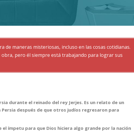
ra de maneras misteriosas, incluso en las cosas cotidianas.
bra, pero él siempre está trabajando para lograr sus
rsia durante el reinado del rey Jerjes. Es un relato de un
 Persia después de que otros judíos regresaron para
el ímpetu para que Dios hiciera algo grande por la nación