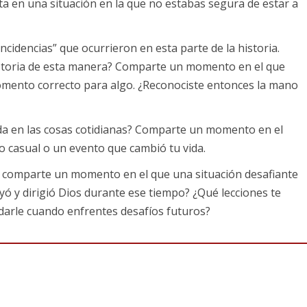
lta en una situación en la que no estabas segura de estar a
oincidencias” que ocurrieron en esta parte de la historia.
petu para que Dios hiciera algo grande por la nación de
historia de esta manera? Comparte un momento en el que
o.
momento correcto para algo. ¿Reconociste entonces la mano
fiesta, cuando el rey Jerjes estaba muy alegre a causa del vino, le
n—Mehumán, Bizta, Harbona, Bigta, Abagta, Zetar y Carcas— 11
ida en las cosas cotidianas? Comparte un momento en el
ona real en la cabeza. Quería que los nobles y los demás hombres
o casual o un evento que cambió tu vida.
mujer sumamente hermosa; 12 pero cuando le comunicaron la
a ir. Esa respuesta enfureció al rey y lo hizo arder de enojo.
da, comparte un momento en el que una situación desafiante
yó y dirigió Dios durante ese tiempo? ¿Qué lecciones te
organizando una fiesta durante unos 180 días. Está de fiesta
arle cuando enfrentes desafíos futuros?
e de banquetes deliciosos y licores. Esta fiesta era asi
re tanto derroche, el rey se siente muy bien consigo mism
y en algún momento piensa: “Sabes qué, llamaré a mi reina.
n por mi esposa, de lo hermosa que es, y quiero que la
leza”.