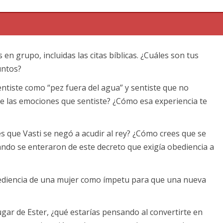
 libro de Ester. Veremos los capítulos 1 y 2. Realmente te
estudiemos esta serie. Sin más preámbulo, comencemos.
en grupo, incluidas las citas bíblicas. ¿Cuáles son tus
untos?
durante el reinado del rey Jerjes. Es un relato de un puñado d
de que otros judíos regresaron para reconstruir Jerusalén.
tiste como “pez fuera del agua” y sentiste que no
de las emociones que sentiste? ¿Cómo esa experiencia te
 aislado en una tierra extranjera, lejos de su templo y de las
varias generaciones de judios nacidos en este imperio.
es que Vasti se negó a acudir al rey? ¿Cómo crees que se
os y vivían una doble vida en Persia. Esto se entiende por e
ndo se enteraron de este decreto que exigía obediencia a
er era su nombre persa (2:7). Su nombre judio era Ester,
ivos a Babilonia por Nabucodonosor. Este imperio pasó al
bediencia de una mujer como ímpetu para que una nueva
s leyendo sobre este acontecimiento. Es interesante notar
a sola vez en este libro. Aun así, Dios se estaba moviendo
 lugar de Ester, ¿qué estarías pensando al convertirte en
or de su pueblo para lo que estaba por sucederle al pueblo