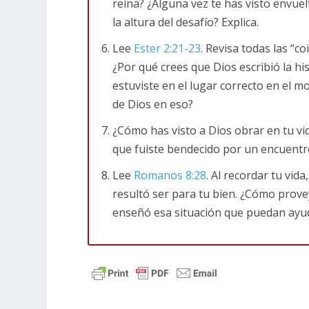
reina? ¿Alguna vez te has visto envue
judío.
la altura del desafío? Explica.
Lee
Ester 2:21-23
. Revisa todas las “c
Un evento aparentemente al azar fue el ím
¿Por qué crees que Dios escribió la 
Israel. Y usó a una adolescente para hacerl
estuviste en el lugar correcto en el 
Ester 1:10-12
(NTV)
Al séptimo día de la 
de Dios en eso?
ordenó a los siete eunucos que lo servía
¿Cómo has visto a Dios obrar en tu v
que le trajeran a la reina Vasti con la cor
que fuiste bendecido por un encuentr
contemplaran su belleza, porque era una 
orden del rey a la reina Vasti, ella se negó 
Lee
Romanos 8:28
. Al recordar tu vi
resultó ser para tu bien. ¿Cómo prove
Imagínate este evento: aquí está este rey 
enseñó esa situación que puedan ayud
con sus amigos degustando extravagantement
como un Mardi-gras pero de medio año. Ent
y digamos que ya está un “tanto animado” 
Quiero que todos estos hombres me envidie
admiren y queden boquiabiertos por su bel