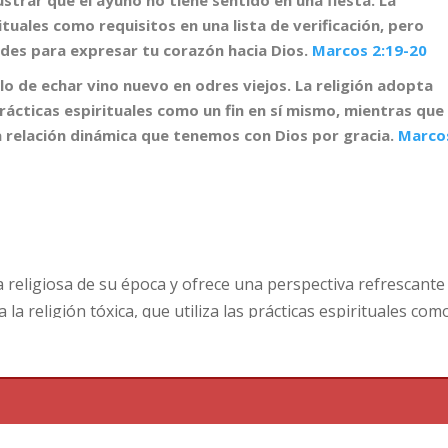
ituales como requisitos en una lista de verificación, pero
des para expresar tu corazón hacia Dios.
Marcos 2:19-20
plo de echar vino nuevo en odres viejos. La religión adopta
prácticas espirituales como un fin en sí mismo, mientras que
a relación dinámica que tenemos con Dios por gracia.
Marco
cía religiosa de su época y ofrece una perspectiva refrescante
a la religión tóxica, que utiliza las prácticas espirituales com
ual de los demás, con la fe dinámica, que ve estas prácticas
ón hacia Dios. En esta publicación, exploramos las
ca entre la fe y las prácticas espirituales, incluido el ayuno
s pueden expresar nuestro corazón hacia Dios y fortalecer