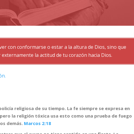
 ver con conformarse o estar a la altura de Dios, sino que
externamente la actitud de tu corazón hacia Dios.
ón.
policía religiosa de su tiempo. La fe siempre se expresa en
 pero la religión tóxica usa esto como una prueba de fuego
 los demás.
Marcos 2:18
ustrar que el ayuno no tiene sentido en una fiesta. La