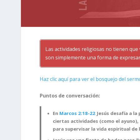
Las actividades religiosas no tienen que
son simplemente una forma de expresar 
Haz clic aquí para ver el bosquejo del serm
Puntos de conversación:
En
Marcos 2:18-22
Jesús desafía a la 
ciertas actividades (como el ayuno),
para supervisar la vida espiritual de
Jesús usa una fiesta de bodas para il