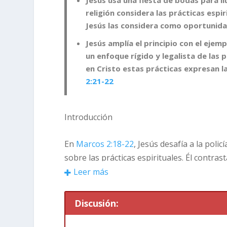
religión considera las prácticas espir
Jesús las considera como oportunida
Jesús amplía el principio con el ejem
un enfoque rígido y legalista de las 
en Cristo estas prácticas expresan l
2:21-22
Introducción
En
Marcos 2:18-22
, Jesús desafía a la poli
sobre las prácticas espirituales. Él contrast
prueba de fuego para vigilar la vida espirit
Leer más
como oportunidades para expresar tu coraz
enseñanzas de Jesús sobre la relación dinámi
Discusión:
También discutiremos cómo estas práctica
nuestra relación con Él.