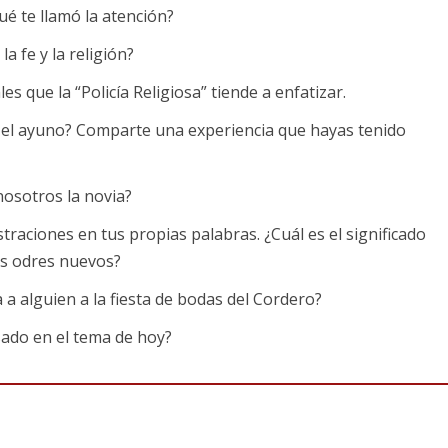
Qué te llamó la atención?
a fe y la religión?
les que la “Policía Religiosa” tiende a enfatizar.
spirituales como requisitos en una lista de verificación,
de la realidad interna. Juzga a los demás en cómo se apegan
e el ayuno? Comparte una experiencia que hayas tenido
ismo y juicio. Por otro lado, la fe dinámica ve las prácticas
sar tu corazón hacia Dios y se enfoca en la realidad intern
 nosotros la novia?
tura de gracia y amor, donde se anima a las personas a
lustraciones en tus propias palabras. ¿Cuál es el significado
los odres nuevos?
a a alguien a la fiesta de bodas del Cordero?
ado en el tema de hoy?
igiosos cuestionaban por qué los discípulos de Jesús no
ta de bodas como ilustración, diciendo que no tiene sentid
que hay tiempos y estaciones para diferentes prácticas
 por un corazón que desea acercarse a Dios, en lugar de una