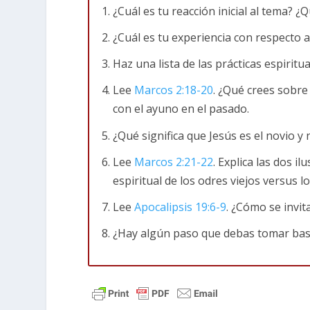
¿Cuál es tu reacción inicial al tema? ¿
Religión tóxica versus fe dinámica
¿Cuál es tu experiencia con respecto a l
Haz una lista de las prácticas espiritua
La religión tóxica considera las prácticas e
centrándose en la forma externa en lugar 
Lee
Marcos 2:18-20
. ¿Qué crees sobr
a estas prácticas y crea una cultura de legal
con el ayuno en el pasado.
espirituales como oportunidades para expre
¿Qué significa que Jesús es el novio y
más que en la forma externa. Crea una cul
Lee
Marcos 2:21-22
. Explica las dos i
crecer en su relación con Dios.
espiritual de los odres viejos versus 
El significado del ayuno
Lee
Apocalipsis 19:6-9
. ¿Cómo se invit
¿Hay algún paso que debas tomar bas
En
Marcos 2:18
, vemos que los líderes rel
ayunaban. Jesús respondió usando una fies
ayunar en una fiesta. Él estaba señalando 
espirituales, y que deben estar motivadas