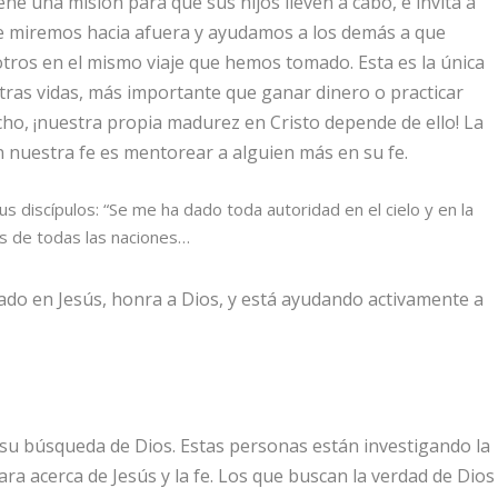
iene una misión para que sus hijos lleven a cabo, e invita a
ue miremos hacia afuera y ayudamos a los demás a que
otros en el mismo viaje que hemos tomado. Esta es la única
as vidas, más importante que ganar dinero o practicar
ho, ¡nuestra propia madurez en Cristo depende de ello! La
nuestra fe es mentorear a alguien más en su fe.
sus discípulos: “Se me ha dado toda autoridad en el cielo y en la
os de todas las naciones
…
ado en Jesús, honra a Dios, y está ayudando activamente a
u búsqueda de Dios. Estas personas están investigando la
ra acerca de Jesús y la fe. Los que buscan la verdad de Dios