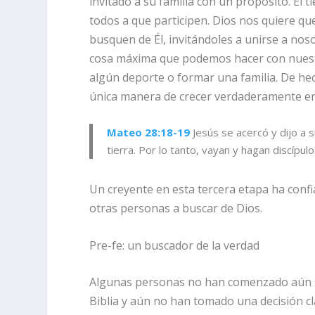
invitado a su familia con un propósito. Él t
todos a que participen. Dios nos quiere q
busquen de Él, invitándoles a unirse a nos
cosa máxima que podemos hacer con nuestr
algún deporte o formar una familia. De hec
única manera de crecer verdaderamente en 
Mateo 28:18-19
Jesús se acercó
y dijo a 
tierra. Por lo tanto, vayan y hagan discípul
Un creyente en esta tercera etapa ha confi
otras personas a buscar de Dios.
Pre-fe: un buscador de la verdad
Algunas personas no han comenzado aún s
Biblia y aún no han tomado una decisión cla