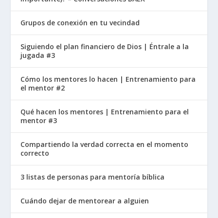
robó la bendición a Esaú. Estos hechos
Grupos de conexión en tu vecindad
provocan una división prolongada entre los
gemelos y sus familias.
Siguiendo el plan financiero de Dios | Éntrale a la
jugada #3
La familia de David y Betsabé
Cómo los mentores lo hacen | Entrenamiento para
el mentor #2
Los eventos clave: El rey David tuvo un amorío
con Betsabé, que estaba casada con Urías. Para
Qué hacen los mentores | Entrenamiento para el
encubrirlo, David dispuso que Urías muriera en
mentor #3
batalla. Su primer hijo murió como
consecuencia, pero luego tuvieron a Salomón,
Compartiendo la verdad correcta en el momento
correcto
quien se convertiría en rey. Más adelante en la
vida de David, uno de sus hijos, Absalón,
3 listas de personas para mentoría bíblica
encabezó un golpe de estado contra él.
Cuándo dejar de mentorear a alguien
Las cualidades disfuncionales que vemos aquí: