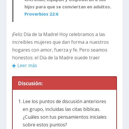
hijos para que se conviertan en adultos.
Proverbios 22:6
¡Feliz Día de la Madre! Hoy celebramos a las
increíbles mujeres que dan forma a nuestros
hogares con amor, fuerza y ​​fe. Pero seamos
honestos: el Día de la Madre puede traer
emociones encontradas. Algunos de nosotros
Leer más
sentimos alegría y gratitud, mientras que otros
sentimos el peso de la pérdida, el
Discusión:
arrepentimiento o la decepción. Y eso está bien.
La verdad es que no hay mamás perfectas, ni
Lee los puntos de discusión anteriores
hijos perfectos, y definitivamente no hay
en grupo, incluidas las citas bíblicas.
familias perfectas.
¿Cuáles son tus pensamientos iniciales
sobre estos puntos?
Te hago una pregunta: ¿Alguna vez has visto