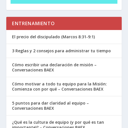
Jacob no podrían haber sido más diferentes.
Esaú era un amante de la naturaleza, mientras
que Jacob era tranquilo y prefería quedarse
ENTRENAMIENTO
cerca de casa. Rebeca favoreció a Jacob y lo
ayudó a engañar a Isaac para que robara la
El precio del discipulado (Marcos 8:31-9:1)
bendición de Esaú, creando un profundo
3 Reglas y 2 consejos para administrar tu tiempo
conflicto familiar.
Cómo escribir una declaración de misión –
Las cualidades disfuncionales en esta familia:
Conversaciones BAEX
primero, vemos favoritismo de parte de los
padres. Rebeca favoreciendo a Jacob, Isaac
Cómo motivar a todo tu equipo para la Misión:
favoreciendo a Esaú. Segundo, el engaño y la
Comienza con por qué – Conversaciones BAEX
manipulación están integrados en esta familia.
5 puntos para dar claridad al equipo –
Lo vemos en el plan de Jacob y Rebeca para
Conversaciones BAEX
engañar a Isaac y robarle la bendición a Esaú.
Por último, vemos la confianza rota entre
¿Qué es la cultura de equipo (y por qué es tan
importante)? – Conversaciones BAEX
hermanos: Jacob le quitó la primogenitura y le