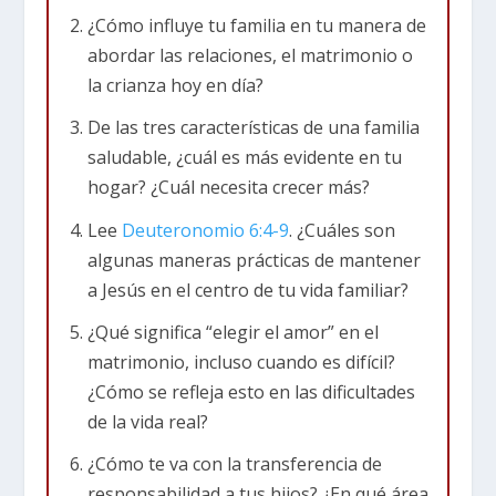
una familia que hace las cosas totalmente
¿Cómo influye tu familia en tu manera de
diferente a la tuya? La realidad es que sólo
abordar las relaciones, el matrimonio o
conocemos lo que hemos visto, las familias de
la crianza hoy en día?
las que hemos formado parte. ¡Y todos somos
De las tres características de una familia
un poco (o mucho) disfuncionales! Así que, por
saludable, ¿cuál es más evidente en tu
defecto, trasladamos esta disfunción a nuestros
hogar? ¿Cuál necesita crecer más?
matrimonios.
Lee
Deuteronomio 6:4-9
. ¿Cuáles son
algunas maneras prácticas de mantener
Favorablemente, hoy veremos tres
a Jesús en el centro de tu vida familiar?
características de una familia “saludable.” Lo
importante en esta clase de familias, no es lo
¿Qué significa “elegir el amor” en el
que comen o como se visten sino: ¿Cómo
matrimonio, incluso cuando es difícil?
interactúan los padres? ¿Cómo son los hijos? Y
¿Cómo se refleja esto en las dificultades
¿dónde está Dios en todo esto?
de la vida real?
¿Cómo te va con la transferencia de
Pero primero, para que todos nos sintamos un
responsabilidad a tus hijos? ¿En qué área