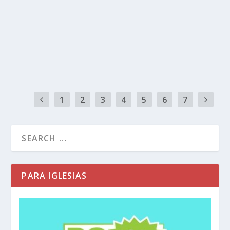
recursos en línea requiere un poco de
planificación por adelantado. Comienza
pensando en quién está en tu “lista negra”, en
tu lista activa, y en tu lista pasiva.
1
2
3
4
5
6
7
PARA IGLESIAS