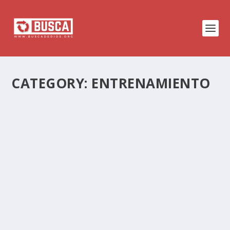
CATEGORY:
ENTRENAMIENTO
EL PRECIO DEL DISCIPULADO
(MARCOS 8:31-9:1)
by
Rene Melendez
|
Jul 12, 2023
|
Entrenamiento
|
0
|
¿Alguna vez te has detenido a considerar el
costo de seguir a Jesús?
3 REGLAS Y 2 CONSEJOS PARA
ADMINISTRAR TU TIEMPO