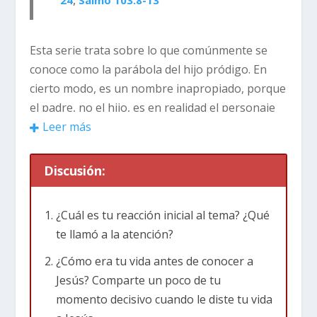
24
;
Salmo 103:8-13
Esta serie trata sobre lo que comúnmente se
conoce como la parábola del hijo pródigo. En
cierto modo, es un nombre inapropiado, porque
el padre, no el hijo, es en realidad el personaje
principal. Jesús contó la parábola para ilustrar
Leer más
una verdad acerca de Dios el Padre.
Discusión:
Piensa en la audiencia a la que Jesús se dirigía
ese día.
Lucas 15:1-2
dice: “Los recaudadores de
¿Cuál es tu reacción inicial al tema? ¿Qué
impuestos y otros pecadores notorios venían a
te llamó a la atención?
menudo a escuchar las enseñanzas de Jesús.
Esto hizo que los fariseos y los maestros de la
¿Cómo era tu vida antes de conocer a
ley religiosa se quejaran de que él se
Jesús? Comparte un poco de tu
relacionaba con gente tan pecadora, ¡incluso
momento decisivo cuando le diste tu vida
comía con ellos!”. En resumen, los que