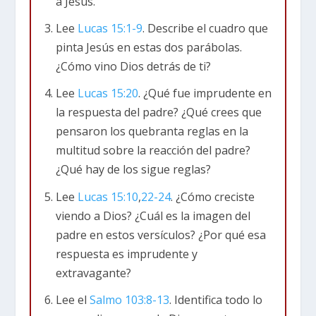
a Jesús.
guardaban las reglas estaban molestos porque
Lee
Lucas 15:1-9
. Describe el cuadro que
Jesús pasaba tiempo con los que quebrantan las
pinta Jesús en estas dos parábolas.
reglas. En respuesta, Jesús quería que los que
¿Cómo vino Dios detrás de ti?
guardaban las reglas entendieran a Dios de
Lee
Lucas 15:20
. ¿Qué fue imprudente en
manera diferente. De hecho, a medida que se
la respuesta del padre? ¿Qué crees que
desarrolla la historia a lo largo de esta serie,
pensaron los quebranta reglas en la
vemos que tanto los que guardan las reglas
multitud sobre la reacción del padre?
como los que las rompen necesitan una imagen
¿Qué hay de los sigue reglas?
más amplia de Dios.
Lee
Lucas 15:10
,
22-24
. ¿Cómo creciste
En esencia, Dios es un Dios pródigo. La
viendo a Dios? ¿Cuál es la imagen del
definición del diccionario de “pródigo” es “gastar
padre en estos versículos? ¿Por qué esa
dinero o recursos libre e imprudentemente;
respuesta es imprudente y
derrochar extravagante.” Mientras que el hijo
extravagante?
despilfarró su herencia (
Lucas 15:11-16
), el
Lee el
Salmo 103:8-13
. Identifica todo lo
padre también fue derrochador con su hijo