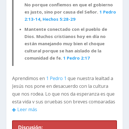
No porque confiemos en que el gobierno
es justo, sino por causa del Señor.
1 Pedro
2:13-14
,
Hechos 5:28-29
Mantente conectado con el pueblo de
Dios
. Muchos cristianos hoy en día no
están manejando muy bien el choque
cultural porque se han aislado de la
comunidad de fe.
1 Pedro 2:17
Aprendimos en
1 Pedro 1
que nuestra lealtad a
Jesús nos pone en desacuerdo con la cultura
que nos rodea. Lo que nos da esperanza es que
esta vida y sus pruebas son breves comparadas
con lo que Dios tiene para nosotros en la
Leer más
eternidad. Como resultado, muchos cristianos
viven solo para el futuro. Eso es una reacción
Discusión: