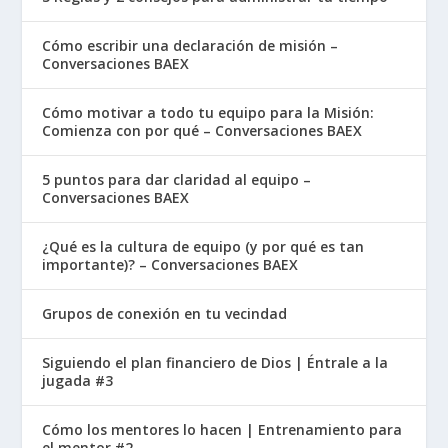
relación con la autoridad gubernamental. Los
gobiernos humanos son a menudo la fuente de
Cómo escribir una declaración de misión –
oposición contra los cristianos. Este fue el caso
Conversaciones BAEX
del imperio romano en la época de Pedro. Sin
Cómo motivar a todo tu equipo para la Misión:
embargo, Pedro espera que nos “sometamos a
Comienza con por qué – Conversaciones BAEX
toda autoridad humana” (13), desde el jefe de
estado hacia abajo. No hacemos esto porque
5 puntos para dar claridad al equipo –
confiamos en que cualquier gobierno sea justo.
Conversaciones BAEX
Lo hacemos “por amor al Señor” (13). Dios le dio
¿Qué es la cultura de equipo (y por qué es tan
al gobierno su autoridad para restringir el mal y
importante)? – Conversaciones BAEX
fomentar el bien (14). No siempre tiene éxito,
pero debido a que finalmente confiamos en el
Grupos de conexión en tu vecindad
gobierno de Dios como Rey, podemos respetar
al rey terrenal (17).
Siguiendo el plan financiero de Dios | Éntrale a la
jugada #3
¡Este mandato es sorprendente! Siendo
Cómo los mentores lo hacen | Entrenamiento para
extranjeros y exiliados en este mundo, podrías
el mentor #2