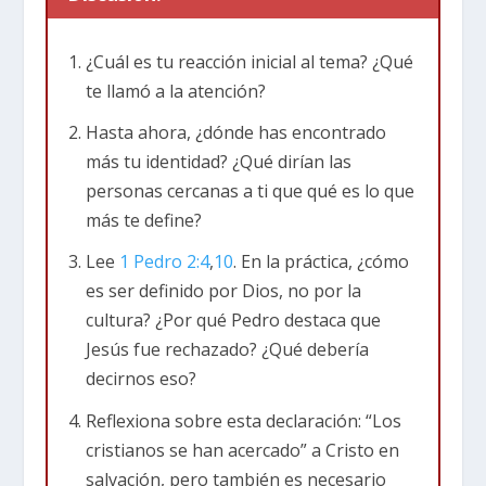
exagerada. El capítulo 2 explora cómo
deberíamos
ser en realidad
mientras todavía
¿Cuál es tu reacción inicial al tema? ¿Qué
vivimos aquí en este mundo secular. Entonces,
te llamó a la atención?
cuando te veas atrapado en una guerra cultural,
Pedro nos recuerda que debemos “ser” cuatro
Hasta ahora, ¿dónde has encontrado
cosas:
más tu identidad? ¿Qué dirían las
personas cercanas a ti que qué es lo que
Sé definido por el reino de Dios.
más te define?
Lee
1 Pedro 2:4
,
10
. En la práctica, ¿cómo
El fundamento de todo lo que hacemos en la
es ser definido por Dios, no por la
vida es nuestra identidad en Cristo. Si
cultura? ¿Por qué Pedro destaca que
comprendes quién eres en Él, la forma en que
Jesús fue rechazado? ¿Qué debería
interactuamos con la cultura reflejará las
decirnos eso?
prioridades y el propósito de Dios. Esto es lo
Reflexiona sobre esta declaración: “Los
que Pedro nos recuerda en la primera mitad del
cristianos se han acercado” a Cristo en
capítulo 2.
salvación, pero también es necesario