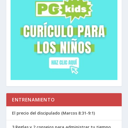
porque no sigues sus creencias y valores (ver
4:4). Pero la calidad de nuestras vidas debe
refutar y callar cualquier reclamo calumnioso
contra nosotros (ver 15-16). Cuando sentimos
que la cultura que nos rodea está en guerra con
nosotros, podemos convertir a nuestros
vecinos en enemigos. Podemos aumentar la
tensión por la forma en que respondemos a
ellos. Y este no es el propósito. Si no que el
capítulo 3 nos llama a explicarles nuestra
esperanza en Cristo “con humildad y respeto”
(3:16).
ENTRENAMIENTO
Sé respetuoso con la autoridad humana.
El precio del discipulado (Marcos 8:31-9:1)
Luego, los versículos 13-14 abordan nuestra
3 Reglas y 2 consejos para administrar tu tiempo