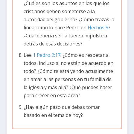
misericordia (9-10). No pertenecemos a ningún
¿Cuáles son los asuntos en los que los
poder o institución de la cultura que nos rodea.
cristianos deben someterse a la
Somos sacerdotes reales de Dios. Al igual que
autoridad del gobierno? ¿Cómo trazas la
los reyes y sacerdotes del Antiguo Testamento,
línea como lo hace Pedro en
Hechos 5
?
estamos apartados para servir a Dios y a su
¿Cuál debería ser la fuerza impulsora
pueblo. Por lo tanto, no estamos definidos por
detrás de esas decisiones?
afiliaciones políticas, identidades étnicas,
Lee
1 Pedro 2:17
. ¿Cómo es respetar a
nacionalidad, posición social, vocación o
todos, incluso si no están de acuerdo en
cualquier otro factor por el cual el mundo trata
todo? ¿Cómo te está yendo actualmente
de definir a las personas, sino por nuestra
en amar a las personas en tu familia de
relación con Dios.
la iglesia y más allá? ¿Qué puedes hacer
para crecer en esta área?
Tercero, Pedro nos recuerda nuevamente
(como en el capítulo 1) que somos “residentes
¿Hay algún paso que debas tomar
temporales y extranjeros” en este mundo (11).
basado en el tema de hoy?
Como exiliados en una tierra lejana, no nos
conformamos con la cultura local. Nunca