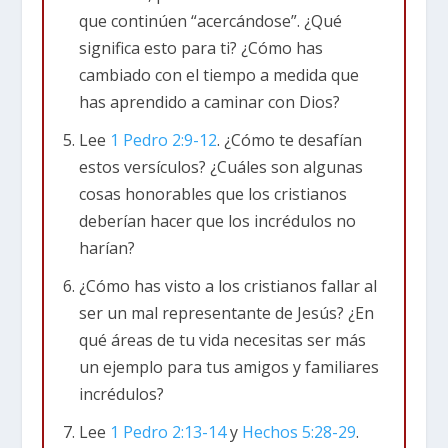
que continúen “acercándose”. ¿Qué
Primero, somos piedras vivas en el templo de
significa esto para ti? ¿Cómo has
Cristo (4-5). Todo lo que Dios planea lograr en
cambiado con el tiempo a medida que
el mundo se compara con un nuevo templo. Con
has aprendido a caminar con Dios?
Jesús como principal piedra del ángulo (4), todo
lo que Dios hace se basa en él. Pero los
Lee
1 Pedro 2:9-12
. ¿Cómo te desafían
cristianos son piedras en ese templo (5).
estos versículos? ¿Cuáles son algunas
Estamos plenamente conectados con Jesús.
cosas honorables que los cristianos
Somos parte del plan de Dios. Pedro señala que
deberían hacer que los incrédulos no
Jesús fue rechazado por su pueblo, pero
harían?
elegido por Dios (4). Esto define la relación que
¿Cómo has visto a los cristianos fallar al
tenemos con la cultura que nos rodea. Puede
ser un mal representante de Jesús? ¿En
que seamos rechazados, pero también somos
qué áreas de tu vida necesitas ser más
escogidos por Dios para representarlo.
un ejemplo para tus amigos y familiares
incrédulos?
Segundo, somos un pueblo elegido que
pertenece a Dios. Somos los destinatarios de su
Lee
1 Pedro 2:13-14
y
Hechos 5:28-29
.