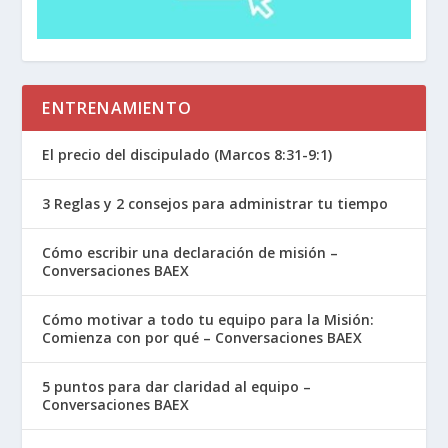
él para nuestra vida y nuestra eternidad. Esto es
lo que llamamos “confiar en Jesús” y lo
representamos por una flecha formando una
parte del “círculo completo”.
ENTRENAMIENTO
Piensa en las personas a las que estaba dirigido
El precio del discipulado (Marcos 8:31-9:1)
originalmente el Shemá. Dios había llamado a
este pueblo – Israel – para ser su pueblo. Los
3 Reglas y 2 consejos para administrar tu tiempo
había rescatado de la esclavitud en Egipto y los
Cómo escribir una declaración de misión –
había llevado a las fronteras de la tierra
Conversaciones BAEX
prometida. En Deuteronomio, esto es como el
discurso de un entrenador antes del partido.
Cómo motivar a todo tu equipo para la Misión:
Moisés los está preparando para el juego. Les
Comienza con por qué – Conversaciones BAEX
está recordando quiénes son. Él está repasando
5 puntos para dar claridad al equipo –
todo lo que les ha enseñado, para que puedan ir
Conversaciones BAEX
a la tierra prometida y tener éxito.