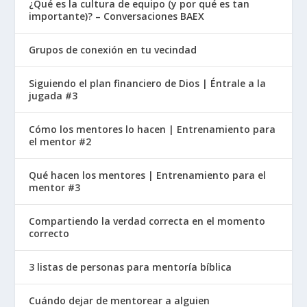
¿Qué es la cultura de equipo (y por qué es tan
Pero para tener este tipo de relación con Israel,
importante)? – Conversaciones BAEX
Dios tuvo que establecer una manera de lidiar
Grupos de conexión en tu vecindad
con su pecado, porque el pecado siempre crea
una barrera ante un Dios Santo. Entonces,
Siguiendo el plan financiero de Dios | Éntrale a la
inmediatamente después de que el pueblo
jugada #3
escapó de Egipto, Dios instituyó un sistema de
sacrificios. Cuando alguien pecaba, ofrecía un
Cómo los mentores lo hacen | Entrenamiento para
el mentor #2
sacrificio para cubrir ese pecado, para permitirle
permanecer en una relación con un Dios Santo.
Qué hacen los mentores | Entrenamiento para el
Esa es la esencia de todos los rituales religiosos
mentor #3
sobre los que leemos en el Antiguo
Testamento, que involucra a todos los
Compartiendo la verdad correcta en el momento
correcto
sacerdotes, las ceremonias y el templo. Fue un
proceso repetitivo, porque la gente seguía
3 listas de personas para mentoría bíblica
pecando.
Cuándo dejar de mentorear a alguien