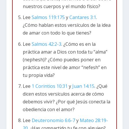
persona interior. No se refiere sólo a tus
nuestros cuerpos y el mundo físico?
emociones, sino a cada aspecto de tu ser
Lee
Salmos 119:175
y
Cantares 3:1
.
interior: lo que podríamos llamar mente,
¿Cómo hablan estos versículos de la idea
voluntad y emociones. Esta semana, la palabra
de amar con todo lo que tienes?
“alma” se refiere a la persona en su totalidad.
Hay cierta superposición entre estas palabras.
Lee
Salmos 42:2-3
. ¿Cómo es en la
En español tenemos muchas palabras para
práctica amar a Dios con toda tu “alma”
nuestra realidad interior y todas comparten un
(nephesh)? ¿Cómo puedes poner en
significado común. Lo mismo ocurre con las
práctica este nivel de amor “nefesh” en
palabras hebreas que estamos explorando.
tu propia vida?
Lee
1 Corintios 10:31
y
Juan 14:15
. ¿Qué
En español, el alma es la esencia inmaterial de
dicen estos versículos acerca de cómo
un ser humano, la parte que sobrevive después
debemos vivir? ¿Por qué Jesús conecta la
de la muerte. Pero esa idea es ajena a los
obediencia con el amor?
autores del Antiguo Testamento. Bíblicamente,
Lee
Deuteronomio 6:6-7
y
Mateo 28:19-
la gente NO TIENE alma; SON un alma. En otras
20
. ¿Has compartido tu fe con alguien?
palabras, no es lo que tenemos (“tengo un