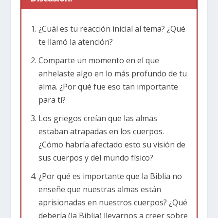
Deuteronomio 6:4-5
»¡
Escucha
, Israel! El
¿Cuál es tu reacción inicial al tema? ¿Qué
Señor
es nuestro Dios, solamente el Señor.
te llamó la atención?
Ama
al Señor tu Dios con todo tu
corazón
, con
toda tu
alma
(nephesh)y con todas tus
fuerzas
.
Comparte un momento en el que
anhelaste algo en lo más profundo de tu
En esta parte de la serie, veremos cómo esta
alma. ¿Por qué fue eso tan importante
oración nos llama a amar a Dios. Usa tres
para ti?
palabras que describen aspectos de quiénes
Los griegos creían que las almas
somos. La semana pasada analizamos la
estaban atrapadas en los cuerpos.
palabra “corazón”. Hoy seguimos con la palabra
¿Cómo habría afectado esto su visión de
“alma”. La palabra es “nephesh” en hebreo, el
sus cuerpos y del mundo físico?
idioma del Antiguo Testamento.
¿Por qué es importante que la Biblia no
Tu alma es la esencia de quién eres
enseñe que nuestras almas están
aprisionadas en nuestros cuerpos? ¿Qué
La semana pasada vimos que el “corazón” es tu
debería (la Biblia) llevarnos a creer sobre