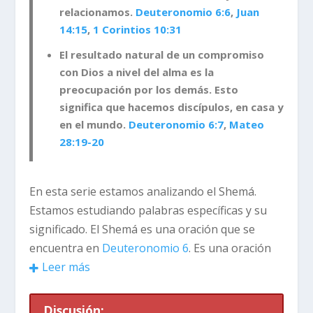
relacionamos.
Deuteronomio 6:6
,
Juan
14:15
,
1 Corintios 10:31
El resultado natural de un compromiso
con Dios a nivel del alma es la
preocupación por los demás. Esto
significa que hacemos discípulos, en casa y
en el mundo.
Deuteronomio 6:7
,
Mateo
28:19-20
En esta serie estamos analizando el Shemá.
Estamos estudiando palabras específicas y su
significado. El Shemá es una oración que se
encuentra en
Deuteronomio 6
. Es una oración
que declara la devoción de uno hacia Dios.
Leer más
Resalta el carácter de Dios y nos muestra cómo
responderle.
Discusión: