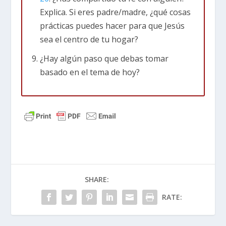
Explica. Si eres padre/madre, ¿qué cosas
alma”) sino es lo que somos (“soy un alma”). En
prácticas puedes hacer para que Jesús
hebreo, “nephesh” es un ser físico que vive y
sea el centro de tu hogar?
respira. De hecho, esta palabra suele ser sólo
un sinónimo de las palabras “yo”, “a mi”.
¿Hay algún paso que debas tomar
basado en el tema de hoy?
Salmos 119:175
Déja
me
vivir para que pueda
alabarte, y que tus ordenanzas
me
ayuden.
Literalmente, esto se traduce a: Deja que mi
nephesh viva para que pueda alabarte….
Lo que el autor enfatiza aquí no es sólo la parte
interior de sí mismo, sino todo su ser. Él está
SHARE:
diciendo: “Toda mi persona, mi yo interior y
RATE:
exterior, ofrece alabanzas a Dios”. Entonces,
“alma” en la Biblia significa toda tu vida, tu