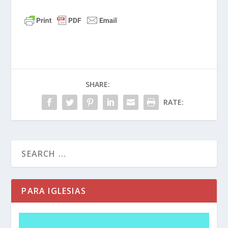
Al igual que
1 Corintios 13
ha venido a ser
conocido como el “capítulo del amor” en la
Biblia,
Filipenses 4
es el “capítulo de la
ansiedad”. De hecho, consulta estas estadísticas:
¡la Biblia es el libro más destacado de Kindle y
Filipenses 4:6
–7 es el pasaje más destacado de la
SHARE:
Biblia! Esto es lo que dice:
RATE:
Filipenses 4:6-7 (NTV)
No se preocupen por
nada; en cambio, oren por todo. Díganle a Dios lo
que necesitan y denle gracias por todo lo que él
ha hecho. Así experimentarán la paz de Dios, que
supera todo lo que podemos entender. La paz
de Dios cuidará su corazón y su mente mientras
PARA IGLESIAS
vivan en Cristo Jesús.
Este pasaje nos da el secreto para vencer la