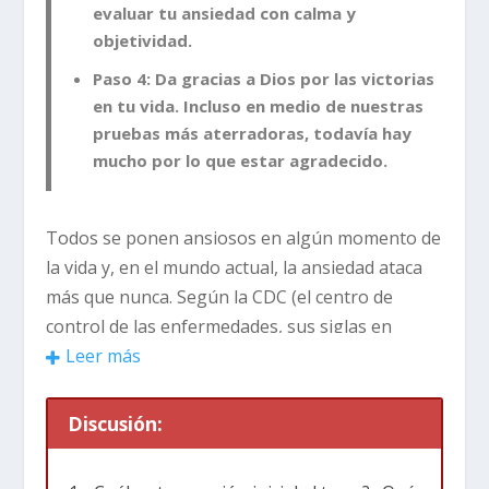
evaluar tu ansiedad con calma y
objetividad.
Paso 4: Da gracias a Dios por las victorias
en tu vida. Incluso en medio de nuestras
pruebas más aterradoras, todavía hay
mucho por lo que estar agradecido.
Todos se ponen ansiosos en algún momento de
la vida y, en el mundo actual, la ansiedad ataca
más que nunca. Según la CDC (el centro de
control de las enfermedades, sus siglas en
inglés),
Leer más
casi el 10 % de los niños
de 3
a 17 años fueron
Discusión:
diagnosticados con un trastorno de ansiedad
entre 2016 y 2019: ¡casi 6 millones de jóvenes! Y