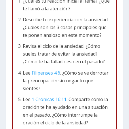
¿Cuál es tu reacción inicial al tema? ¿Qué
esta estadística solo cuenta los diagnósticos
te llamó a la atención?
oficiales. El número real de niños que luchan
contra la ansiedad es ciertamente mucho
Describe tu experiencia con la ansiedad.
mayor.
¿Cuáles son las 3 cosas principales que
te ponen ansioso en este momento?
De acuerdo con el diccionario de la Real
Revisa el ciclo de la ansiedad. ¿Cómo
Academia Española: la ansiedad es un “estado de
sueles tratar de evitar la ansiedad?
agitación, inquietud o zozobra del ánimo.” Los
¿Cómo te ha fallado eso en el pasado?
estudiantes se preocupan por los amigos, sus
Lee
Filipenses 4:6
. ¿Cómo se ve derrotar
gustos y el futuro. Los adultos se preocupan
la preocupación sin negar lo que
por el matrimonio, los hijos y las finanzas. El
sientes?
ritmo de vida es más rápido que nunca, y los
humanos no fueron diseñados para manejar a
Lee
1 Crónicas 16:11
. Comparte cómo la
tanta velocidad. No es de extrañar que todos
oración te ha ayudado en una situación
estemos tan estresados.
en el pasado. ¿Cómo interrumpe la
oración el ciclo de la ansiedad?
Así es como funciona el ciclo de la ansiedad: algo