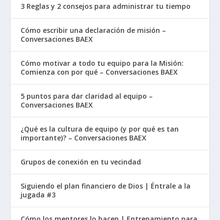
Pablo dice que nada es digno de tu
3 Reglas y 2 consejos para administrar tu tiempo
preocupación. ¿Lo crees? Es muy fácil
convencernos de que vale la pena preocuparse
Cómo escribir una declaración de misión –
Conversaciones BAEX
por el objeto de nuestra reflexión, ya sean
amigos, hijos, dinero o reputación. Pero no lo
Cómo motivar a todo tu equipo para la Misión:
es. Nada lo es.
Comienza con por qué – Conversaciones BAEX
Piensa en lo que causó la ansiedad de los
5 puntos para dar claridad al equipo –
Conversaciones BAEX
cristianos en Filipos. Estaban preocupados por
el encarcelamiento de Pablo (
Fil. 1:12
) y por su
¿Qué es la cultura de equipo (y por qué es tan
propio sufrimiento (
Fil.1:29
) y todo esto por el
importante)? – Conversaciones BAEX
bien de compartir el evangelio. ¿La respuesta de
Pablo? No se preocupen. Ni siquiera eso es
Grupos de conexión en tu vecindad
motivo de preocupación. Si no vale la pena
Siguiendo el plan financiero de Dios | Éntrale a la
preocuparse por las cosas eternas, ¿qué dice
jugada #3
eso sobre las cosas temporales? La
preocupación es una decisión, y el mensaje de
Cómo los mentores lo hacen | Entrenamiento para