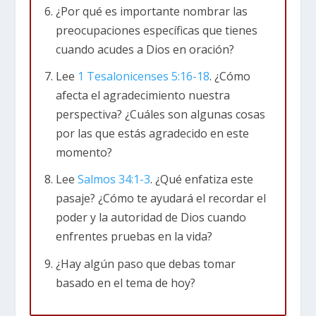
¿Por qué es importante nombrar las
desencadena un pensamiento ansioso e
preocupaciones específicas que tienes
inmediatamente lo escondes o lo niegas. Tratas
cuando acudes a Dios en oración?
de evadirlo. Desafortunadamente, la evasión
funciona a corto plazo y te brinda un alivio
Lee
1 Tesalonicenses 5:16-18
. ¿Cómo
temporal de la preocupación. Pero
afecta el agradecimiento nuestra
inevitablemente conduce a más ansiedad a largo
perspectiva? ¿Cuáles son algunas cosas
plazo, desencadenando el ciclo nuevamente.
por las que estás agradecido en este
momento?
El secreto
Lee
Salmos 34:1-3
. ¿Qué enfatiza este
pasaje? ¿Cómo te ayudará el recordar el
La ansiedad se ha convertido en una epidemia
poder y la autoridad de Dios cuando
entre personas de todas las edades, pero no
enfrentes pruebas en la vida?
pierdas toda esperanza. La Biblia ofrece paz a
los seguidores de Jesús y revela un secreto
¿Hay algún paso que debas tomar
simple para cualquiera que tenga oídos para
basado en el tema de hoy?
escuchar.