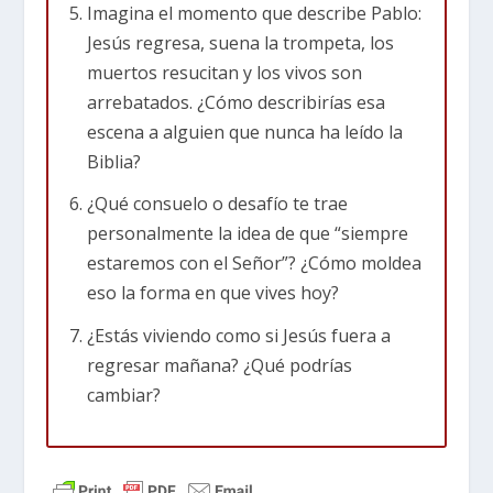
en las versiones bíblicas, la idea está claramente
Imagina el momento que describe Pablo:
reflejada en las Escrituras.
Jesús regresa, suena la trompeta, los
muertos resucitan y los vivos son
1 Tesalonicenses 4:17 (NTV)
Luego, junto con
arrebatados. ¿Cómo describirías esa
ellos, los que aún sigamos vivos sobre la tierra
escena a alguien que nunca ha leído la
seremos arrebatados en las nubes para
Biblia?
encontrarnos con el Señor en el aire. Entonces
estaremos con el Señor para siempre.
¿Qué consuelo o desafío te trae
personalmente la idea de que “siempre
La frase “
seremos arrebatados
” proviene del
estaremos con el Señor”? ¿Cómo moldea
griego harpazō, que significa tomar por la
eso la forma en que vives hoy?
fuerza, arrebatar o llevarse repentinamente. En
¿Estás viviendo como si Jesús fuera a
la Vulgata Latina —una temprana traducción al
regresar mañana? ¿Qué podrías
latín de la Biblia— harpazō se tradujo como
cambiar?
rapiemur, del verbo rapio, que también significa
arrebatar o llevarse rápidamente. De esa raíz
latina se deriva la palabra “rapto”.