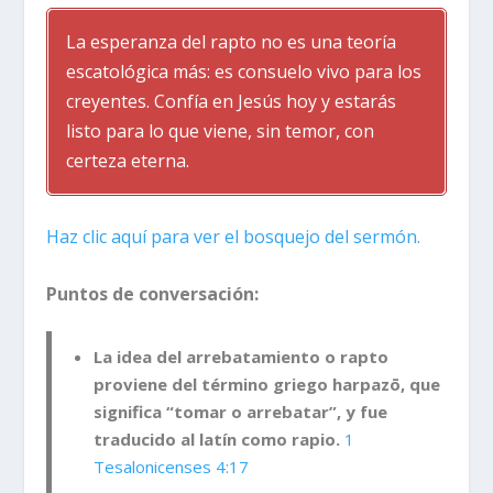
La esperanza del rapto no es una teoría
escatológica más: es consuelo vivo para los
creyentes. Confía en Jesús hoy y estarás
listo para lo que viene, sin temor, con
certeza eterna.
Haz clic aquí para ver el bosquejo del sermón.
Puntos de conversación:
La idea del arrebatamiento o rapto
proviene del término griego
harpazō
, que
significa “tomar o arrebatar”, y fue
traducido al latín como
rapio
.
1
Tesalonicenses 4:17