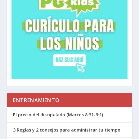
Pablo toma esa imagen conocida de la mitología
pagana —personas arrebatadas por seres
divinos— y la redefine con verdad. No presenta
a un dios impulsivo que actúa arbitrariamente,
sino al Señor Jesucristo reuniendo a Su pueblo
con amor y poder. No es una experiencia
individual, sino colectiva, para toda la iglesia.
Ahora que entendemos el contexto bíblico y
cultural detrás del rapto, podemos ir versículo
por versículo para descubrir lo que Pablo quiso
ENTRENAMIENTO
enseñar.
El precio del discipulado (Marcos 8:31-9:1)
1 Tesalonicenses 4:13
(RVC)
Hermanos, no
queremos que ignoren lo que va a pasar con los
3 Reglas y 2 consejos para administrar tu tiempo
que ya han muerto, para que no se entristezcan