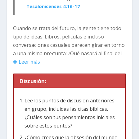
Tesalonicenses 4:16-17
Cuando se trata del futuro, la gente tiene todo
tipo de ideas. Libros, películas e incluso
conversaciones casuales parecen girar en torno
a una misma pregunta: ¿Qué pasará al final del
mundo? Es una de las grandes interrogantes
Leer más
que la humanidad se hace, y Hollywood adora
responderla con dramatismo.
Discusión:
Basta con observar cuántas películas han
Lee los puntos de discusión anteriores
intentado imaginar el fin: Armageddon, donde
en grupo, incluidas las citas bíblicas.
un enorme asteroide amenaza toda forma de
¿Cuáles son tus pensamientos iniciales
vida; El día después de mañana, un desastre
sobre estos puntos?
climático con consecuencias globales; Soy
leyenda, en la que un virus elimina a la mayoría
¿Cómo crees que la obsesión del mundo