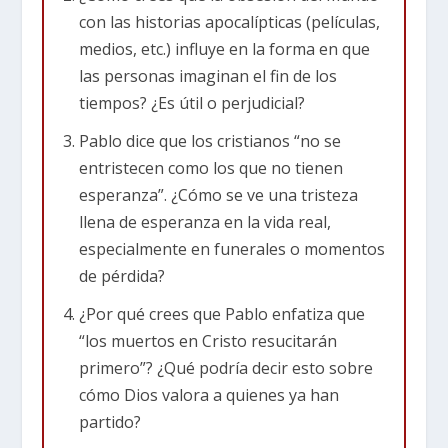
de la humanidad y deja a un único sobreviviente;
con las historias apocalípticas (películas,
Avengers: Infinity War y Endgame, donde un
medios, etc.) influye en la forma en que
villano cósmico elimina la mitad de la vida y los
las personas imaginan el fin de los
héroes luchan por restaurarla. Otra más:
tiempos? ¿Es útil o perjudicial?
Dejados atrás, basada en una visión cristiana
Pablo dice que los cristianos “no se
del rapto, donde las personas desaparecen
entristecen como los que no tienen
misteriosamente y el caos sigue.
esperanza”. ¿Cómo se ve una tristeza
llena de esperanza en la vida real,
Hoy vamos a examinar de dónde viene esa idea
especialmente en funerales o momentos
cristiana del rapto. Estudiaremos
1
de pérdida?
Tesalonicenses 4:13–18
. Estos seis versículos
¿Por qué crees que Pablo enfatiza que
son fundamentales para ese tema. Para
“los muertos en Cristo resucitarán
algunos, es una idea confusa; para otros, una
primero”? ¿Qué podría decir esto sobre
fuente de esperanza. Pero para todos, vale la
cómo Dios valora a quienes ya han
pena entenderla directamente desde la Biblia.
partido?
Aunque la palabra “rapto” no aparece como tal