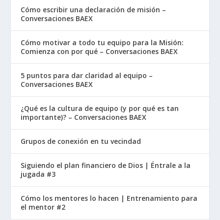
como esos otros que no tienen esperanza.
Cómo escribir una declaración de misión –
Conversaciones BAEX
Aquí, probablemente Pablo está respondiendo a
Cómo motivar a todo tu equipo para la Misión:
inquietudes sobre creyentes que habían
Comienza con por qué – Conversaciones BAEX
fallecido. La expresión “
los que ya han muerto
”
hace referencia a la metáfora del sueño. En el
5 puntos para dar claridad al equipo –
Conversaciones BAEX
Nuevo Testamento, la muerte de los creyentes
es descrita con frecuencia como “dormir”.
¿Qué es la cultura de equipo (y por qué es tan
importante)? – Conversaciones BAEX
Ejemplos clave incluyen
Juan 11:11–14
, donde
Jesús dice que Lázaro “se ha dormido”, y
Hechos
Grupos de conexión en tu vecindad
7:60
, donde Esteban cae “dormido” al morir. Esta
metáfora comunica descanso, paz y la
Siguiendo el plan financiero de Dios | Éntrale a la
jugada #3
expectativa de un despertar. La muerte no es
definitiva para los creyentes.
Cómo los mentores lo hacen | Entrenamiento para
el mentor #2
La frase “
para que no se entristezcan como