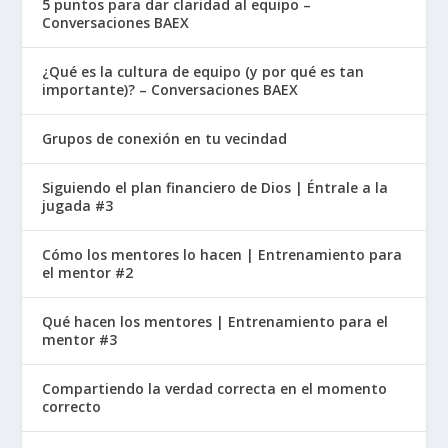
5 puntos para dar claridad al equipo –
César Augusto (63 a. C. – 14 d. C.)
Conversaciones BAEX
¿Qué es la cultura de equipo (y por qué es tan
Cayo Octavio, posteriormente conocido como
importante)? – Conversaciones BAEX
César Augusto, era sobrino nieto e hijo
Grupos de conexión en tu vecindad
adoptivo de Julio César. Tras el asesinato de
César, Octavio se alió con Marco Antonio y
Siguiendo el plan financiero de Dios | Éntrale a la
Lépido (el Segundo Triunvirato) para derrotar a
jugada #3
los asesinos de César.
Cómo los mentores lo hacen | Entrenamiento para
el mentor #2
En el año 31 a. C., Octavio había derrotado a
Antonio y Cleopatra, convirtiéndose en el
Qué hacen los mentores | Entrenamiento para el
gobernante indiscutible de Roma. En el año 27 a.
mentor #3
C., el Senado le otorgó el título de “Augusto”,
que significa “exaltado”, marcando el inicio
Compartiendo la verdad correcta en el momento
correcto
formal del Imperio romano. Augusto no era sólo
una figura política: era retratado como un