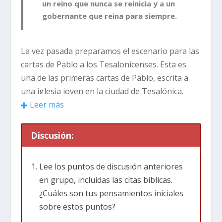
un reino que nunca se reinicia y a un
gobernante que reina para siempre.
La vez pasada preparamos el escenario para las
cartas de Pablo a los Tesalonicenses. Esta es
una de las primeras cartas de Pablo, escrita a
una iglesia joven en la ciudad de Tesalónica.
Había estado allí en su segundo viaje misionero
Leer más
(
Hechos 17
). Poco después, desde Corinto,
escribió esta carta a la iglesia (
Hechos 18
).
Discusión:
Tesalónica era una ciudad bulliciosa en
Lee los puntos de discusión anteriores
Macedonia con muchas “tribus”. Tribus o
en grupo, incluidas las citas bíblicas.
grupos como asambleas cívicas, cultos
¿Cuáles son tus pensamientos iniciales
mistéricos paganos. Tesalónica también era un
sobre estos puntos?
centro de grupos religiosos paganos: