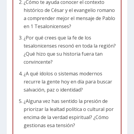
adoradores de Cabiro, Dioniso y otros. Ademas,
¿Cómo te ayuda conocer el contexto
era un lugar de asambleas del pueblo judío – se
histórico de César y el evangelio romano
reunian en las sinagogas.
a comprender mejor el mensaje de Pablo
en 1 Tesalonicenses?
Entre todos estos grupos, estaban las
¿Por qué crees que la fe de los
asambleas Imperiales donde los ciudadanos
tesalonicenses resonó en toda la región?
expresaron su lealtad al César. En esto nos
¿Qué hizo que su historia fuera tan
vamos a centrar esta semana a medida que
convincente?
cubrimos el resto del capítulo 1.
¿A qué ídolos o sistemas modernos
Empecemos con nuestra pregunta de enfoque
recurre la gente hoy en día para buscar
para hoy:
¿Quién arreglará las cosas?
Esa
salvación, paz o identidad?
pregunta está en la mente de mucha gente hoy
¿Alguna vez has sentido la presión de
en día. El mundo se siente inestable: división
priorizar la lealtad política o cultural por
política, confusión moral, guerra, incertidumbre
encima de la verdad espiritual? ¿Cómo
económica, presión cultural de todos lados.
gestionas esa tensión?