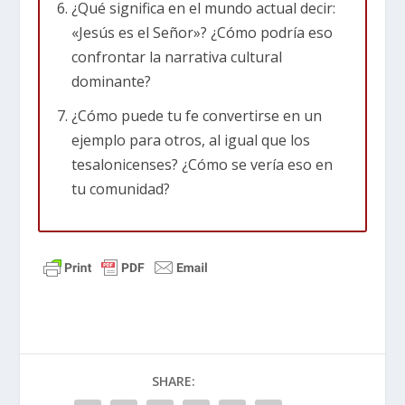
¿Qué significa en el mundo actual decir:
Todo el mundo parece estar buscando a alguien
«Jesús es el Señor»? ¿Cómo podría eso
que intervenga y lo solucione. Algunos ponen
confrontar la narrativa cultural
sus esperanzas en un político. Otros confían en
dominante?
políticas, protestas o plataformas. Otros más
buscan respuestas en celebridades o
¿Cómo puede tu fe convertirse en un
superestrellas. Pero en el fondo, todos nos
ejemplo para otros, al igual que los
preguntamos lo mismo. Afortunadamente,
tesalonicenses? ¿Cómo se vería eso en
llegaremos a la respuesta de Pablo a esta
tu comunidad?
pregunta en esta lección.
Primero, demos un poco más de contexto
histórico a 1 Tesalonicenses. Así tendrás el
contexto antes de leer los versículos. Quizás
recuerdes algo de esto de la clase de historia o
de literatura inglesa.
SHARE:
Antecedentes históricos: Julio César y César