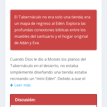
El Tabernáculo no era solo una tienda; era
un mapa de regreso al Edén. Explora las
profundas conexiones bíblicas entre los
muebles del santuario y el hogar original
de Adán y Eva.
Cuando Dios le dio a Moisés los planos del
Tabernáculo en el desierto, no estaba
simplemente diseñando una tienda; estaba
recreando un “mini-Edén”. Debido a que el
pecado había separado a la humanidad del
Leer más
Jardín, el Tabernáculo servía como una manera
para que Dios habitara nuevamente entre Su
Discusión:
pueblo. El mobiliario dentro del Tabernáculo