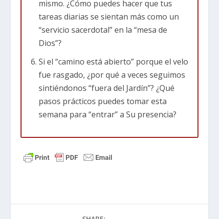
mismo. ¿Cómo puedes hacer que tus
colocar la Menorá en el Lugar Santo, Dios
tareas diarias se sientan más como un
estaba señalando que el acceso al “Árbol de la
“servicio sacerdotal” en la “mesa de
Vida” estaba siendo mantenido por los
Dios”?
sacerdotes. Cuando más adelante Jesús se llama
Si el “camino está abierto” porque el velo
a sí mismo la “Luz del Mundo”, está reclamando
fue rasgado, ¿por qué a veces seguimos
ser el verdadero Árbol de la Vida al que la
sintiéndonos “fuera del Jardín”? ¿Qué
Menorá solo apuntaba.
pasos prácticos puedes tomar esta
semana para “entrar” a Su presencia?
La Mesa del Pan de la Presencia: Comer en la
presencia de Dios
En el Jardín, Adán y Eva disfrutaban de “todo
árbol agradable a la vista y bueno para comer”.
Su relación con Dios estaba marcada por
abundancia y comunión. En el Tabernáculo, esto
se representa con la Mesa del Pan de la
SHARE: