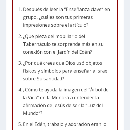
funciona como un conjunto de pistas que nos
Después de leer la “Enseñanza clave” en
señalan el santuario original donde Adán y Eva
grupo, ¿cuáles son tus primeras
sirvieron como sacerdotes.
impresiones sobre el artículo?
La Menorá: El Árbol de la Vida
¿Qué pieza del mobiliario del
Tabernáculo te sorprende más en su
La conexión más llamativa es el candelabro de
conexión con el Jardín del Edén?
oro, la Menorá. A diferencia de una lámpara
¿Por qué crees que Dios usó objetos
moderna, la Menorá fue diseñada
físicos y símbolos para enseñar a Israel
específicamente para parecerse a un árbol, con
sobre Su santidad?
un tronco central, ramas, “copas en forma de
¿Cómo te ayuda la imagen del “Árbol de
flores de almendro”, brotes y flores. En una
la Vida” en la Menorá a entender la
tienda sin ventanas, este árbol dorado
afirmación de Jesús de ser la “Luz del
proporcionaba la única luz.
Mundo”?
En el Jardín del Edén, el Árbol de la Vida estaba
En el Edén, trabajo y adoración eran lo
en el centro como fuente de vitalidad y luz. Al