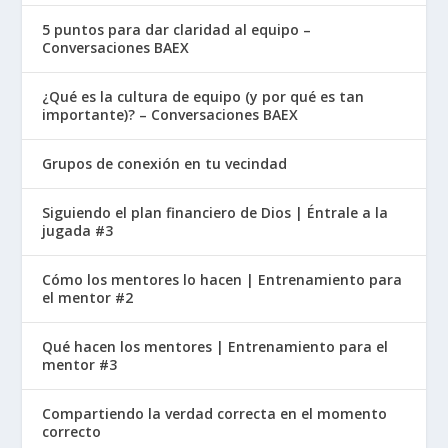
5 puntos para dar claridad al equipo –
El Río y la Fuente de Bronce
Conversaciones BAEX
¿Qué es la cultura de equipo (y por qué es tan
Génesis nos dice que un río salía del Edén para
importante)? – Conversaciones BAEX
regar el Jardín. En el Tabernáculo y más tarde
en el Templo, esta “agua purificadora” estaba
Grupos de conexión en tu vecindad
representada por la Fuente de Bronce (o el
“Mar”). Antes de que los sacerdotes pudieran
Siguiendo el plan financiero de Dios | Éntrale a la
jugada #3
entrar a servir, debían lavar sus manos y pies.
Cómo los mentores lo hacen | Entrenamiento para
Este lavado ritual era un requisito de
el mentor #2
“reingreso”. Para pasar del mundo caído y
polvoriento al Jardín simbólico, uno debía ser
Qué hacen los mentores | Entrenamiento para el
mentor #3
purificado. Hoy no necesitamos una fuente de
bronce porque hemos sido lavados por el “agua
Compartiendo la verdad correcta en el momento
viva” del Espíritu Santo. Hemos sido limpiados
correcto
de una vez por todas para caminar con Dios